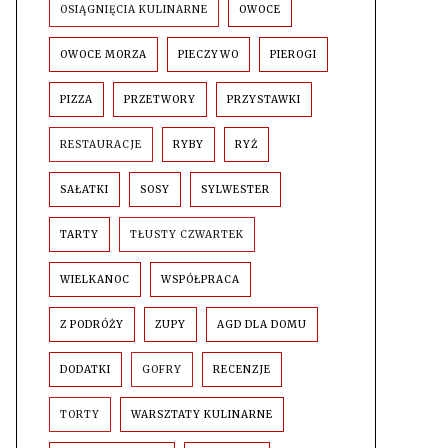
OSIĄGNIĘCIA KULINARNE
OWOCE
OWOCE MORZA
PIECZYWO
PIEROGI
PIZZA
PRZETWORY
PRZYSTAWKI
RESTAURACJE
RYBY
RYŻ
SAŁATKI
SOSY
SYLWESTER
TARTY
TŁUSTY CZWARTEK
WIELKANOC
WSPÓŁPRACA
Z PODRÓŻY
ZUPY
AGD DLA DOMU
DODATKI
GOFRY
RECENZJE
TORTY
WARSZTATY KULINARNE