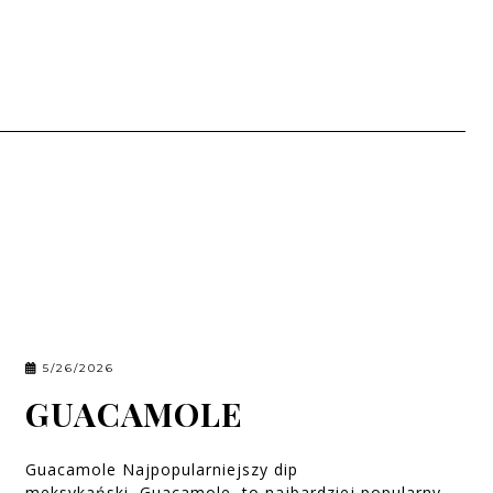
5/26/2026
GUACAMOLE
Guacamole Najpopularniejszy dip
meksykański Guacamole, to najbardziej popularny