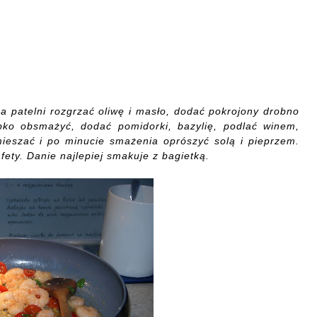
Na patelni rozgrzać oliwę i masło, dodać pokrojony drobno
ybko obsmażyć, dodać pomidorki, bazylię, podlać winem,
ieszać i po minucie smażenia oprószyć solą i pieprzem.
ety. Danie najlepiej smakuje z bagietką.