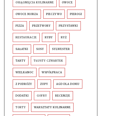
OSIĄGNIĘCIA KULINARNE
OWOCE
OWOCE MORZA
PIECZYWO
PIEROGI
PIZZA
PRZETWORY
PRZYSTAWKI
RESTAURACJE
RYBY
RYŻ
SAŁATKI
SOSY
SYLWESTER
TARTY
TŁUSTY CZWARTEK
WIELKANOC
WSPÓŁPRACA
Z PODRÓŻY
ZUPY
AGD DLA DOMU
DODATKI
GOFRY
RECENZJE
TORTY
WARSZTATY KULINARNE