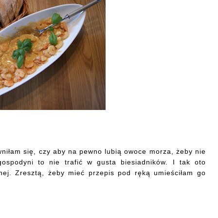
wniłam się, czy aby na pewno lubią owoce morza, żeby nie
ospodyni to nie trafić w gusta biesiadników. I tak oto
nej. Zresztą, żeby mieć przepis pod ręką umieściłam go