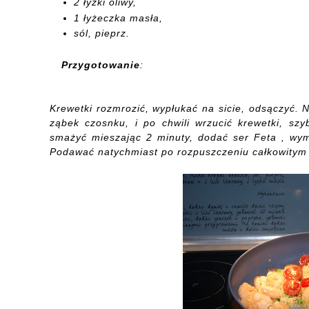
2 łyżki oliwy,
1 łyżeczka masła,
sól, pieprz.
Przygotowanie
:
Krewetki rozmrozić, wypłukać na sicie, odsączyć. 
ząbek czosnku, i po chwili wrzucić krewetki, sz
smażyć mieszając 2 minuty, dodać ser Feta , wym
Podawać natychmiast po rozpuszczeniu całkowitym f