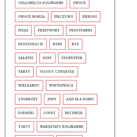
OSIĄGNIĘCIA KULINARNE
OWOCE
OWOCE MORZA
PIECZYWO
PIEROGI
PIZZA
PRZETWORY
PRZYSTAWKI
RESTAURACJE
RYBY
RYŻ
SAŁATKI
SOSY
SYLWESTER
TARTY
TŁUSTY CZWARTEK
WIELKANOC
WSPÓŁPRACA
Z PODRÓŻY
ZUPY
AGD DLA DOMU
DODATKI
GOFRY
RECENZJE
TORTY
WARSZTATY KULINARNE