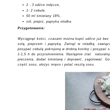
2 - 3 udźce indycze,
1- 2 cebule,
50 ml śmietany 18%,
sól, pieprz, papryka słodka.
Przygotowanie:
Wyciągnąć kości, czasami można kupić udźce już bez k
solą, pieprzem i papryką. Zwinąć w roladkę, zawiąz
posypać cebulą pokrojoną w drobną kostkę i posypać s
1-1,5 h do przyrumienienia. Następnie zlać natura
pieczenia, dodać śmietanę i doprawić, zagotować. Go
część sosu, ułożyc mięso i polać resztą sosu.