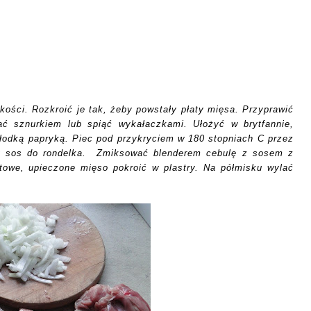
ości. Rozkroić je tak, żeby powstały płaty mięsa. Przyprawić
ać sznurkiem lub spiąć wykałaczkami. Ułożyć w brytfannie,
łodką papryką. Piec pod przykryciem w 180 stopniach C przez
lny sos do rondelka. Zmiksować blenderem cebulę z sosem z
towe, upieczone mięso pokroić w plastry. Na półmisku wylać