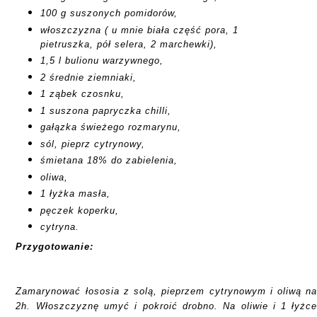
100 g suszonych pomidorów,
włoszczyzna ( u mnie biała część pora, 1
pietruszka, pół selera, 2 marchewki),
1,5 l bulionu warzywnego,
2 średnie ziemniaki,
1 ząbek czosnku,
1 suszona papryczka chilli,
gałązka świeżego rozmarynu,
sól, pieprz cytrynowy,
śmietana 18% do zabielenia,
oliwa,
1 łyżka masła,
pęczek koperku,
cytryna.
Przygotowanie:
Zamarynować łososia z solą, pieprzem cytrynowym i oliwą n
2h. Włoszczyznę umyć i pokroić drobno. Na oliwie i 1 łyżc