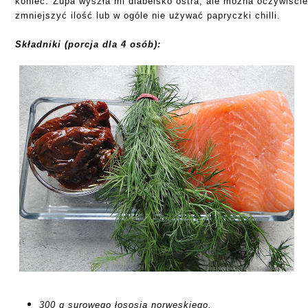
koniec. Zupa wyszła mi diabelsko ostra, ale można oczywiści
zmniejszyć ilość lub w ogóle nie używać papryczki chilli.
Składniki (porcja dla 4 osób):
300 g surowego łososia norweskiego,