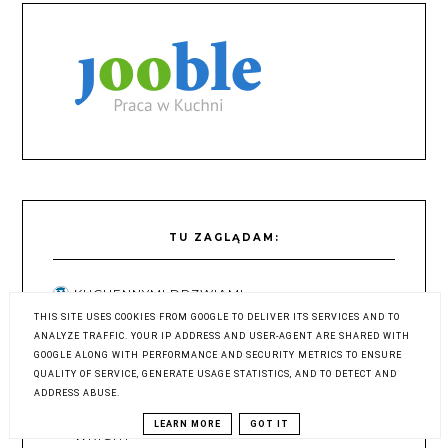
TU ZAGLĄDAM:
KUCHENNYMI DRZWIAMI
1 dzień temu
THIS SITE USES COOKIES FROM GOOGLE TO DELIVER ITS SERVICES AND TO
ANALYZE TRAFFIC. YOUR IP ADDRESS AND USER-AGENT ARE SHARED WITH
SIMPLY DELICIOUS
GOOGLE ALONG WITH PERFORMANCE AND SECURITY METRICS TO ENSURE
1 dzień temu
QUALITY OF SERVICE, GENERATE USAGE STATISTICS, AND TO DETECT AND
ADDRESS ABUSE.
THE FIRST MESS // PLANT-BASED
RECIPES + PHOTOGRAPHY BY LAURA
LEARN MORE
GOT IT
WRIGHT