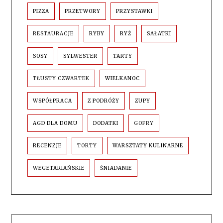
PIZZA
PRZETWORY
PRZYSTAWKI
RESTAURACJE
RYBY
RYŻ
SAŁATKI
SOSY
SYLWESTER
TARTY
TŁUSTY CZWARTEK
WIELKANOC
WSPÓŁPRACA
Z PODRÓŻY
ZUPY
AGD DLA DOMU
DODATKI
GOFRY
RECENZJE
TORTY
WARSZTATY KULINARNE
WEGETARIAŃSKIE
ŚNIADANIE