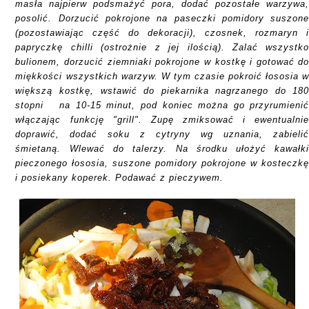
masła najpierw podsmażyć pora, dodać pozostałe warzywa
posolić. Dorzucić pokrojone na paseczki pomidory suszon
(pozostawiając część do dekoracji), czosnek, rozmaryn 
papryczkę chilli (ostrożnie z jej ilością). Zalać wszystk
bulionem, dorzucić ziemniaki pokrojone w kostkę i gotować d
miękkości wszystkich warzyw. W tym czasie pokroić łososia 
większą kostkę, wstawić do piekarnika nagrzanego do 18
stopni na 10-15 minut, pod koniec można go przyrumieni
włączając funkcję "grill". Zupę zmiksować i ewentualni
doprawić, dodać soku z cytryny wg uznania, zabieli
śmietaną. Wlewać do talerzy. Na środku ułożyć kawałk
pieczonego łososia, suszone pomidory pokrojone w kosteczk
i posiekany koperek. Podawać z pieczywem.