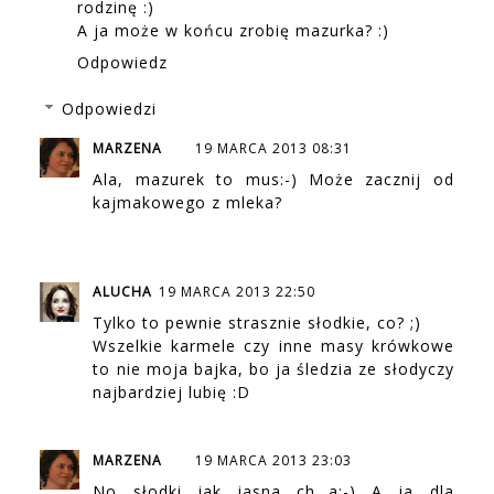
rodzinę :)
A ja może w końcu zrobię mazurka? :)
Odpowiedz
Odpowiedzi
MARZENA
19 MARCA 2013 08:31
Ala, mazurek to mus:-) Może zacznij od
kajmakowego z mleka?
ALUCHA
19 MARCA 2013 22:50
Tylko to pewnie strasznie słodkie, co? ;)
Wszelkie karmele czy inne masy krówkowe
to nie moja bajka, bo ja śledzia ze słodyczy
najbardziej lubię :D
MARZENA
19 MARCA 2013 23:03
No słodki jak jasna ch...a;-) A ja dla