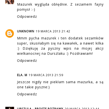
Mazurek wygląda obłędnie. Z sezamem fajny
pomysł :-)
Odpowiedz
UNKNOWN
19 MARCA 2013 21:42
Mmm pycha mazurek i ten dodatek sezamków
super, skusiłabym się na kawałek, a nawet kilka
:) Dziękuję za pyszny wpis na mojej akcji
wielkanocnej na Durszlaku :) Pozdrawiam!
Odpowiedz
ELA. M
19 MARCA 2013 21:59
Jeszcze nigdy nie piekłam sama mazurka, a są
one takie pyszne:)
Odpowiedz
URSZULA - PROSTE POTRAWY
20 MARCA 2013 12:44