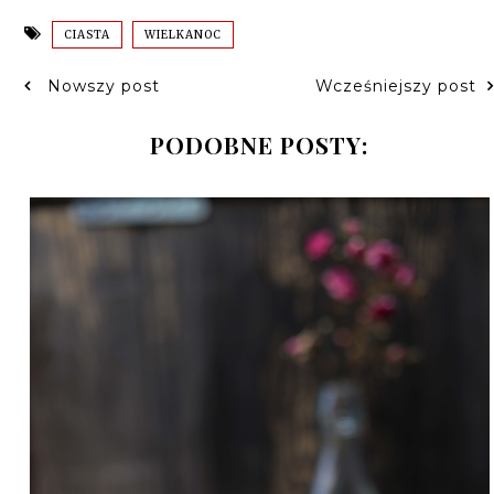
CIASTA
WIELKANOC
Nowszy post
Wcześniejszy post
PODOBNE POSTY: