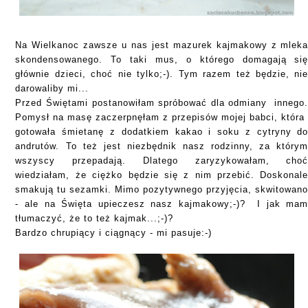
Na Wielkanoc zawsze u nas jest mazurek kajmakowy z mlek
skondensowanego. To taki mus, o którego domagają si
głównie dzieci, choć nie tylko;-). Tym razem też będzie, ni
darowaliby mi...
Przed Świętami postanowiłam spróbować dla odmiany innego
Pomysł na masę zaczerpnęłam z przepisów mojej babci, któr
gotowała śmietanę z dodatkiem kakao i soku z cytryny d
andrutów. To też jest niezbędnik nasz rodzinny, za który
wszyscy przepadają. Dlatego zaryzykowałam, cho
wiedziałam, że ciężko będzie się z nim przebić. Doskonal
smakują tu sezamki. Mimo pozytywnego przyjęcia, skwitowan
- ale na Święta upieczesz nasz kajmakowy;-)? I jak ma
tłumaczyć, że to też kajmak...;-)?
Bardzo chrupiący i ciągnący - mi pasuje:-)