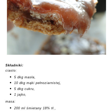
Składniki:
ciasto:
5 dkg masła,
10 dkg mąki pełnoziarnistej,
5 dkg cukru,
1 jajko,
masa:
200 ml śmietany 18% tł.,