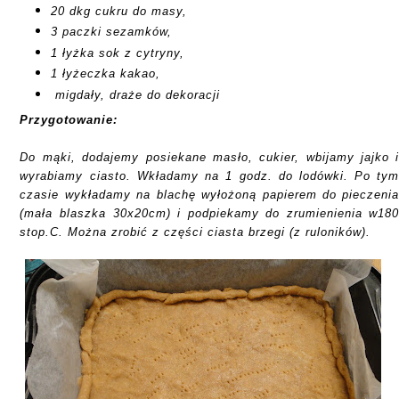
20 dkg cukru do masy,
3 paczki sezamków,
1 łyżka sok z cytryny,
1 łyżeczka kakao,
migdały, draże do dekoracji
Przygotowanie:
Do mąki, dodajemy posiekane masło, cukier, wbijamy jajko 
wyrabiamy ciasto. Wkładamy na 1 godz. do lodówki. Po ty
czasie wykładamy na blachę wyłożoną papierem do pieczeni
(mała blaszka 30x20cm) i podpiekamy do zrumienienia w18
stop.C. Można zrobić z części ciasta brzegi (z ruloników).