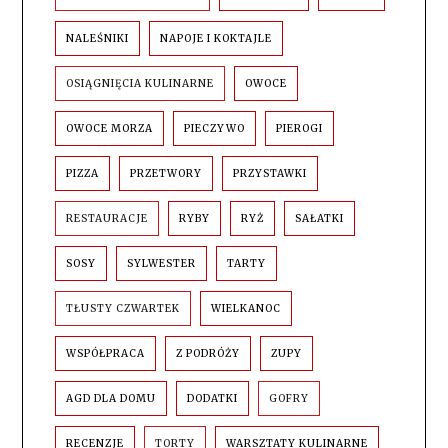
NALEŚNIKI
NAPOJE I KOKTAJLE
OSIĄGNIĘCIA KULINARNE
OWOCE
OWOCE MORZA
PIECZYWO
PIEROGI
PIZZA
PRZETWORY
PRZYSTAWKI
RESTAURACJE
RYBY
RYŻ
SAŁATKI
SOSY
SYLWESTER
TARTY
TŁUSTY CZWARTEK
WIELKANOC
WSPÓŁPRACA
Z PODRÓŻY
ZUPY
AGD DLA DOMU
DODATKI
GOFRY
RECENZJE
TORTY
WARSZTATY KULINARNE