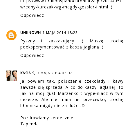
http://www.brulionspadochroniarza.pl/2014/05/
wredny-kurczak-wg-magdy-gessler-i.html :)
Odpowiedz
UNKNOWN
1 MAJA 2014 18:23
Pyszny i zaskakujący :) Muszę trochę
poeksperymentować z kaszą jaglaną :)
Odpowiedz
KASIA S,
3 MAJA 2014 02:07
Ja powiem tak, połączenie czekolady i kawy
zawsze się sprzeda. A co do kaszy jaglanej, to
jak na mój gust Marzenko t wypełniacz w tym
deserze. Ale nie mam nic przeciwko, trochę
błonnika migdy nie za dużo :D
Pozdrawiamy serdecznie
Tapenda