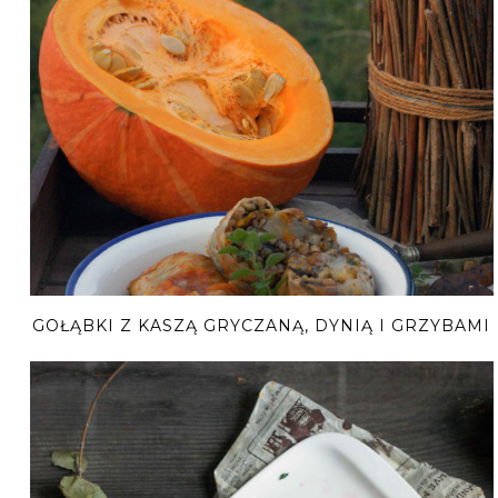
GOŁĄBKI Z KASZĄ GRYCZANĄ, DYNIĄ I GRZYBAMI