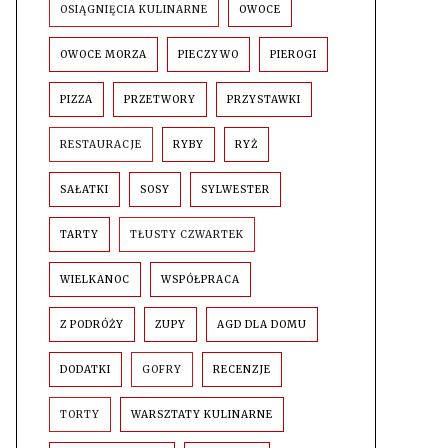
OSIĄGNIĘCIA KULINARNE
OWOCE
OWOCE MORZA
PIECZYWO
PIEROGI
PIZZA
PRZETWORY
PRZYSTAWKI
RESTAURACJE
RYBY
RYŻ
SAŁATKI
SOSY
SYLWESTER
TARTY
TŁUSTY CZWARTEK
WIELKANOC
WSPÓŁPRACA
Z PODRÓŻY
ZUPY
AGD DLA DOMU
DODATKI
GOFRY
RECENZJE
TORTY
WARSZTATY KULINARNE