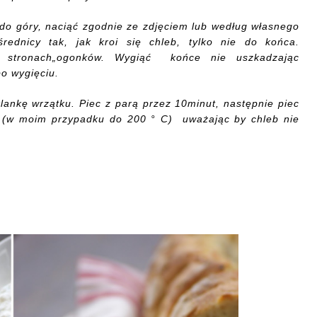
o góry, naciąć zgodnie ze zdjęciem lub według własnego
rednicy
tak, jak kroi się chleb, tylko nie do końca.
stronach
„
ogonków. Wygiąć końce nie uszkadzając
o wygięciu.
lankę wrzątku. P
iec
z
parą
przez 10
minut, następnie piec
(w moim
przypadku do
200 ° C)
uważając by chleb nie