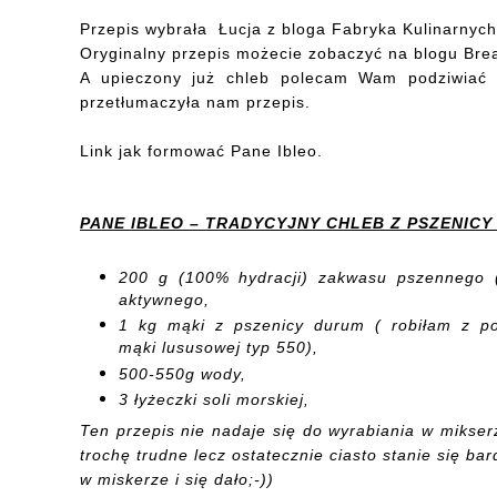
Przepis wybrała Łucja z bloga
Fabryka Kulinarnych 
Oryginalny przepis możecie zobaczyć na blogu
Brea
A upieczony już chleb polecam Wam podziwiać 
przetłumaczyła nam przepis.
Link
jak formować Pane Ibleo.
PANE IBLEO – TRADYCYJNY CHLEB Z PSZENICY
200
g
(
100% hydracji)
zakwasu
pszennego 
aktywnego,
1 kg
mąki z
pszenicy
durum
( robiłam z p
mąki lususowej typ 550
),
500
-
550g
wody,
3
łyżeczki
soli morskiej,
Ten
przepis
nie nadaje się
do wyrabiania w mikser
trochę trudne lecz
ostatecznie
ciasto
stanie się
bar
w miskerze i się dało;-))