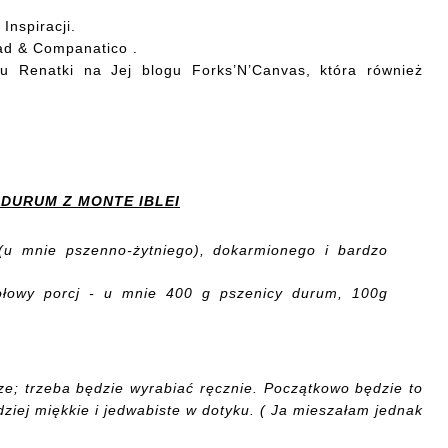
Inspiracji
.
d & Companatico
.
u Renatki na Jej blogu
Forks’N’Canvas
, która również
 DURUM Z MONTE IBLEI
(u mnie
pszenno-żytniego)
, do
karmionego i
bardzo
ołowy porcj - u mnie
400 g
pszenicy durum,
100g
ze
;
trzeba będzie
wyrabia
ć
r
ęcznie.
Początkowo
będzie to
dziej miękkie i
jedwabiste w dotyku. ( Ja mieszałam jednak