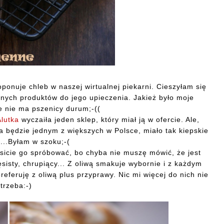
ponuje chleb w naszej wirtualnej piekarni. Cieszyłam się
bnych produktów do jego upieczenia. Jakież było moje
ie nie ma pszenicy durum;-((
Alutka
wyczaiła jeden sklep, który miał ją w ofercie. Ale,
a będzie jednym z większych w Polsce, miało tak kiepskie
...Byłam w szoku;-(
sicie go spróbować, bo chyba nie muszę mówić, że jest
ęsisty, chrupiący... Z oliwą smakuje wybornie i z każdym
eferuję z oliwą plus przyprawy. Nic mi więcej do nich nie
trzeba:-)