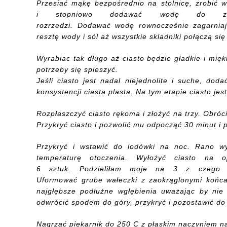
Przesiać mąkę bezpośrednio na stolnicę, zrobić w
i
stopniowo
dodawać wodę
do zakw
rozrzedzi.
Dodawać
wodę
rownocześnie zagarnia
resztę wody i sól
aż wszystkie skladniki po
łączą się
Wyrabiac tak długo
aż ciasto będzie gładkie i mięk
potrzeby
się spieszyć
.
Jeśli
ciasto jest
nadal
niejednolite i
suche,
dod
konsystencji
ciasta plasta.
Na tym
etapie
ciasto
jest
Rozpłaszczyć
ciasto
rękoma
i złożyć
na trzy
.
Obróci
Przykryć ciasto
i pozwolić
mu odpocząć
30 minut i
p
Przykryć
i wstawić do lodówki
na noc
.
R
ano
w
temperaturę otoczenia
.
Wyłożyć ciasto na 
6
sztuk
.
Podzieliłam
moje
na
3 z czego w
Uformować
grube
wałeczki
z zaokrąglonymi
końc
naj
głębsze
podłużne
wgłębienia uważając by nie
odwrócić spodem do góry,
przykryć
i pozostawić
do
Nagrzać
piekarnik do
250 C
z
płaskim naczyniem n