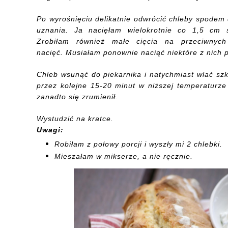
Po wyrośnięciu delikatnie
odwrócić
chleby
spodem d
uznania. Ja nacięłam wielokrotnie co
1,5
cm ś
Zrobiłam
również
małe
cięcia na
przeciwnych
na
cięć
.
Musiałam
ponownie nacią
ć
niektóre z nich
p
Chleb wsunąć do piekarnika i natychmiast wlać
szk
przez kolejne 15-20 minut w
niższej temperaturze
zanadto się zrumienił.
Wystudzić na kratce.
Uwagi:
Robiłam z połowy porcji i wyszły mi 2 chlebki.
Mieszałam w mikserze, a nie ręcznie.