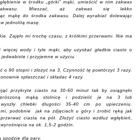
głębienie w środku „górki” mąki, u
mieścić
w nim zakwas
asu. Mieszać, aż zakwas się lekko
jąc
mąkę
do środka zakwasu. Dalej wyrabiać dolewając
 w jednolitą masę.
kie.
Zajęło mi
trochę czasu,
z krótkimi przerwami
.
Nie ma
ać
więcej wody i
tyle
mąki
, aby uzyskać
gładkie ciasto
o
jedwabiste i
przyjemne w
użyciu.
ć o 90
stopni i
złożyć na 3, Czynność tę powtórzyć 3 razy
.
onownie s
płaszczać
i składac 4 razy.
yjąć
przykryte
ciasto
na
30-60 minut tak by osiągnęło
oprószoną mąką stolnicę
i podzielić
je
na
3 lub
yszły chlebki dlugości 35-40 cm po upieczeniu
.
ami
, podobnie jak na zdjęciach u góry
i zrobi
ć
ręką jak
 przerwać ciasta na pół.
Złożyć
ciasto
wzdłuż
wgłębień,
 wyrośnięcia na
ok. 1,5-2 godzin
.
a spodzie
dla pary
.