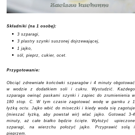
Składniki (na 1 osobę):
3 szparagi,
3 plastry szynki suszonej dojrzewającej,
1 jajko,
sól, pieprz, cukier, ocet.
Przygotowanie:
Obciąć zdrewniałe końcówki szparagów i 4 minuty obgotowa
w wodzie z dodatkiem soli i cukru. Wystudzić. Każdeg
szparaga owinąć paskami szynki i zapiec do zrumienienia 
180 stop. C. W tym czasie zagotować wodę w garnku z 
łyżką octu. Jajko wbić do miseczki i kiedy woda się zagotuj
(mieszać łyżką, aby powstał wir) wlać jajko. Gotować 3-
minuty, aż całe białko będzie ścięte. Wyłożyć upieczon
szparagi
, na wierzchu położyć jajko. Przyprawić solą 
pieprzem.