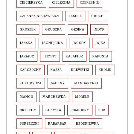
CIECIERZYCA
CIELĘCINA
CZEREŚNIE
CZOSNEK NIEDŹWIEDZI
FASOLA
GROCH
GROSZEK
GRUSZKA
GĘSINA
INDYK
JABŁKA
JAGNIĘCINA
JAGODY
JAJKA
JARMUŻ
JEŻYNY
KALAFIOR
KAPUSTA
KARCZOCHY
KASZA
KREWETKI
KRÓLIK
KUKURYDZA
MALINY
MANDARYNKI
MANGO
MARCHEWKA
MORELE
ORZECHY
PAPRYKA
POMIDORY
POR
PORZECZKI
RABARBAR
RZODKIEWKA