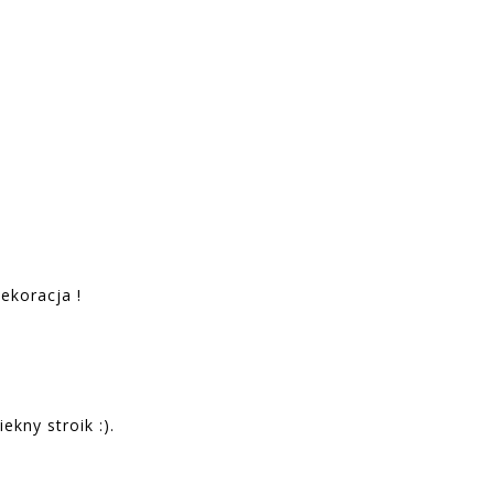
ekoracja !
ekny stroik :).