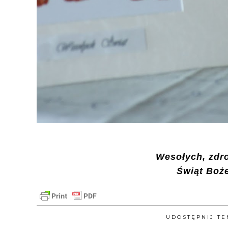
Wesołych, zdr
Świąt Boż
UDOSTĘPNIJ TE