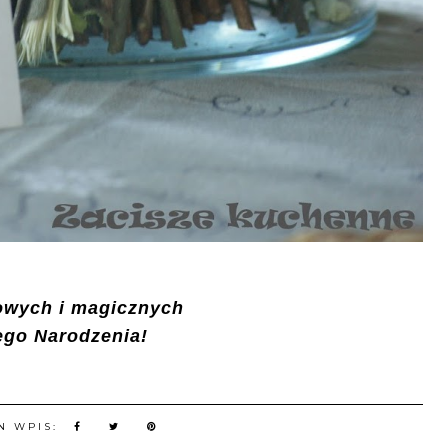
owych i magicznych
ego Narodzenia!
N WPIS: