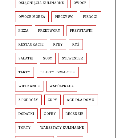
OSIĄGNIĘCIA KULINARNE
OWOCE
OWOCE MORZA
PIECZYWO
PIEROGI
PIZZA
PRZETWORY
PRZYSTAWKI
RESTAURACJE
RYBY
RYŻ
SAŁATKI
SOSY
SYLWESTER
TARTY
TŁUSTY CZWARTEK
WIELKANOC
WSPÓŁPRACA
Z PODRÓŻY
ZUPY
AGD DLA DOMU
DODATKI
GOFRY
RECENZJE
TORTY
WARSZTATY KULINARNE