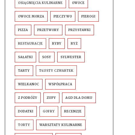
OSIĄGNIĘCIA KULINARNE
OWOCE
OWOCE MORZA
PIECZYWO
PIEROGI
PIZZA
PRZETWORY
PRZYSTAWKI
RESTAURACJE
RYBY
RYŻ
SAŁATKI
SOSY
SYLWESTER
TARTY
TŁUSTY CZWARTEK
WIELKANOC
WSPÓŁPRACA
Z PODRÓŻY
ZUPY
AGD DLA DOMU
DODATKI
GOFRY
RECENZJE
TORTY
WARSZTATY KULINARNE