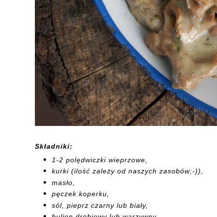
Składniki:
1-2 polędwiczki wieprzowe,
kurki (ilość zależy od naszych zasobów;-)),
masło,
pęczek koperku,
sól, pieprz czarny lub biały,
bulion drobiowy lub warzywny,