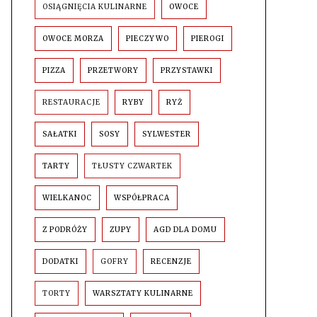
OSIĄGNIĘCIA KULINARNE
OWOCE
OWOCE MORZA
PIECZYWO
PIEROGI
PIZZA
PRZETWORY
PRZYSTAWKI
RESTAURACJE
RYBY
RYŻ
SAŁATKI
SOSY
SYLWESTER
TARTY
TŁUSTY CZWARTEK
WIELKANOC
WSPÓŁPRACA
Z PODRÓŻY
ZUPY
AGD DLA DOMU
DODATKI
GOFRY
RECENZJE
TORTY
WARSZTATY KULINARNE