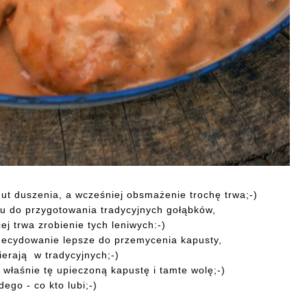
ut duszenia, a wcześniej obsmażenie trochę trwa;-)
su do przygotowania tradycyjnych gołąbków,
j trwa zrobienie tych leniwych:-)
decydowanie lepsze do przemycenia kapusty,
ierają w tradycyjnych;-)
 właśnie tę upieczoną kapustę i tamte wolę;-)
dego - co kto lubi;-)