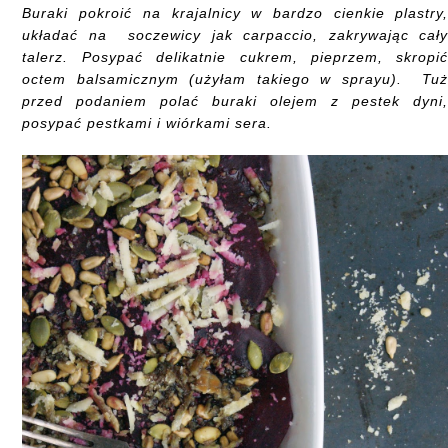
Buraki pokroić na krajalnicy w bardzo cienkie plastry
układać na soczewicy jak carpaccio, zakrywając cał
talerz. Posypać delikatnie cukrem, pieprzem, skropi
octem balsamicznym (użyłam takiego w sprayu). Tu
przed podaniem polać buraki olejem z pestek dyni
posypać pestkami i wiórkami sera.