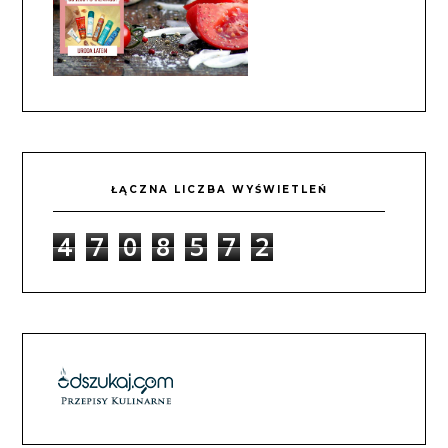
ŁĄCZNA LICZBA WYŚWIETLEŃ
4
7
0
8
5
7
2