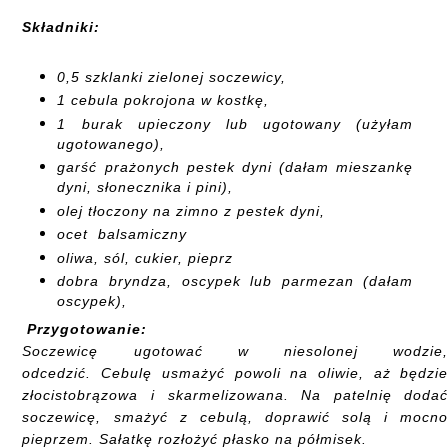
Składniki:
0,5 szklanki zielonej soczewicy,
1 cebula pokrojona w kostkę,
1 burak upieczony lub ugotowany (użyłam
ugotowanego),
garść prażonych pestek dyni (dałam mieszankę
dyni, słonecznika i pini),
olej tłoczony na zimno z pestek dyni,
ocet balsamiczny
oliwa, sól, cukier, pieprz
dobra bryndza, oscypek lub parmezan (dałam
oscypek),
Przygotowanie:
Soczewicę ugotować w niesolonej wodzie
odcedzić. Cebulę usmażyć powoli na oliwie, aż będzi
złocistobrązowa i skarmelizowana. Na patelnię doda
soczewicę, smażyć z cebulą, doprawić solą i mocn
pieprzem. Sałatkę rozłożyć płasko na półmisek.