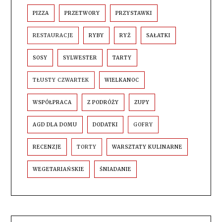
PIZZA
PRZETWORY
PRZYSTAWKI
RESTAURACJE
RYBY
RYŻ
SAŁATKI
SOSY
SYLWESTER
TARTY
TŁUSTY CZWARTEK
WIELKANOC
WSPÓŁPRACA
Z PODRÓŻY
ZUPY
AGD DLA DOMU
DODATKI
GOFRY
RECENZJE
TORTY
WARSZTATY KULINARNE
WEGETARIAŃSKIE
ŚNIADANIE