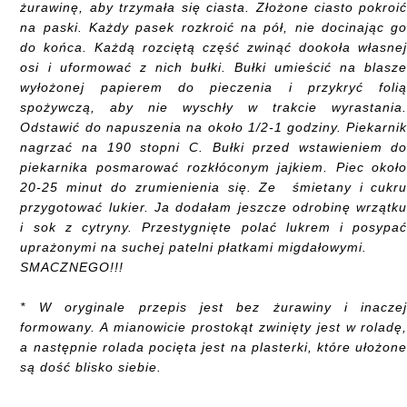
żurawinę, aby trzymała się ciasta. Złożone ciasto pokroi
na paski. Każdy pasek rozkroić na pół, nie docinając g
do końca. Każdą rozciętą część zwinąć dookoła własne
osi i uformować z nich bułki. Bułki umieścić na blasz
wyłożonej papierem do pieczenia i przykryć foli
spożywczą, aby nie wyschły w trakcie wyrastania
Odstawić do napuszenia na około 1/2-1 godziny. Piekarni
nagrzać na 190 stopni C. Bułki przed wstawieniem d
piekarnika posmarować rozkłóconym jajkiem. Piec okoł
20-25 minut do zrumienienia się. Ze śmietany i cukr
przygotować lukier. Ja dodałam jeszcze odrobinę wrzątk
i sok z cytryny. Przestygnięte polać lukrem i posypa
uprażonymi na suchej patelni płatkami migdałowymi.
SMACZNEGO!!!
* W oryginale przepis jest bez żurawiny i inacze
formowany. A mianowicie prostokąt zwinięty jest w roladę
a następnie rolada pocięta jest na plasterki, które ułożon
są dość blisko siebie.