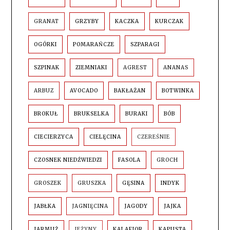
GRANAT
GRZYBY
KACZKA
KURCZAK
OGÓRKI
POMARAŃCZE
SZPARAGI
SZPINAK
ZIEMNIAKI
AGREST
ANANAS
ARBUZ
AVOCADO
BAKŁAŻAN
BOTWINKA
BROKUŁ
BRUKSELKA
BURAKI
BÓB
CIECIERZYCA
CIELĘCINA
CZEREŚNIE
CZOSNEK NIEDŹWIEDZI
FASOLA
GROCH
GROSZEK
GRUSZKA
GĘSINA
INDYK
JABŁKA
JAGNIĘCINA
JAGODY
JAJKA
JARMUŻ
JEŻYNY
KALAFIOR
KAPUSTA