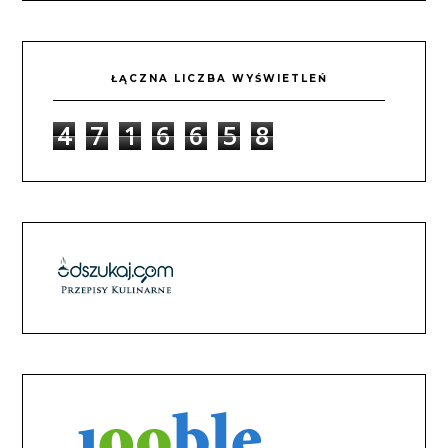
ŁĄCZNA LICZBA WYŚWIETLEŃ
4
7
1
6
6
5
8