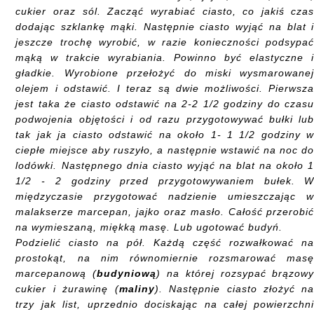
cukier oraz sól. Zacząć wyrabiać ciasto, co jakiś cza
dodając szklankę mąki. Następnie ciasto wyjąć na blat 
jeszcze trochę wyrobić, w razie konieczności podsypa
mąką w trakcie wyrabiania. Powinno być elastyczne 
gładkie. Wyrobione przełożyć do miski wysmarowane
olejem i odstawić. I teraz są dwie możliwości. Pierwsz
jest taka że ciasto odstawić na 2-2 1/2 godziny do czas
podwojenia objętości i od razu przygotowywać bułki lu
tak jak ja ciasto odstawić na około 1- 1 1/2 godziny 
ciepłe miejsce aby ruszyło, a następnie wstawić na noc d
lodówki. Następnego dnia ciasto wyjąć na blat na około 
1/2 - 2 godziny przed przygotowywaniem bułek. 
międzyczasie przygotować nadzienie umieszczając 
malakserze marcepan, jajko oraz masło. Całość przerobi
na wymieszaną, miękką masę. Lub ugotować budyń.
Podzielić ciasto na pół. Każdą część rozwałkować n
prostokąt, na nim równomiernie rozsmarować mas
marcepanową (
budyniową
) na której rozsypać brązow
cukier i żurawinę (
maliny
). Następnie ciasto złożyć n
trzy jak list, uprzednio dociskając na całej powierzchn