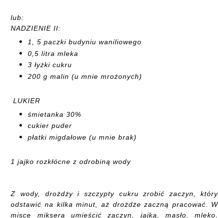
lub:
NADZIENIE II:
1, 5 paczki budyniu waniliowego
0,5 litra mleka
3 łyżki cukru
200 g malin (u mnie mrożonych)
LUKIER
śmietanka 30%
cukier puder
płatki migdałowe (u mnie brak)
1 jajko rozkłócne z odrobiną wody
Z wody, drożdży i szczypty cukru zrobić zaczyn, któr
odstawić na kilka minut, aż drożdże zaczną pracować. 
misce miksera umieścić zaczyn, jajka, masło, mleko