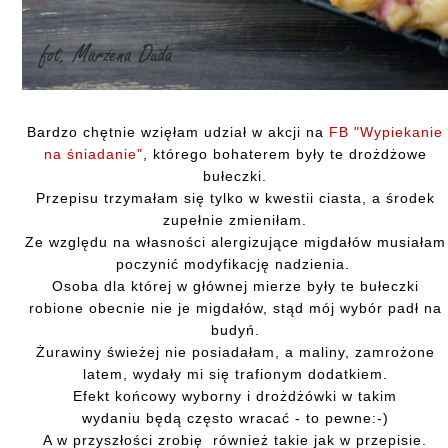
Bardzo chętnie wzięłam udział w akcji na
FB "Wypiekanie
na śniadanie"
, którego bohaterem były te drożdżowe
bułeczki.
Przepisu trzymałam się tylko w kwestii ciasta, a środek
zupełnie zmieniłam.
Ze względu na własności alergizujące migdałów musiałam
poczynić modyfikację nadzienia.
Osoba dla której w głównej mierze były te bułeczki
robione obecnie nie je migdałów, stąd mój wybór padł na
budyń.
Żurawiny świeżej nie posiadałam, a maliny, zamrożone
latem, wydały mi się trafionym dodatkiem.
Efekt końcowy wyborny i drożdżówki w takim
wydaniu będą często wracać - to pewne:-)
A w przyszłości zrobię również takie jak w przepisie.