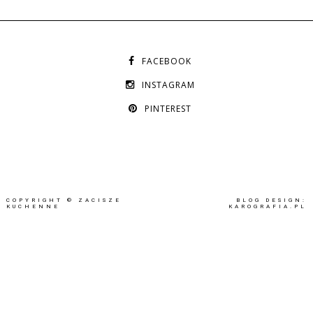
FACEBOOK
INSTAGRAM
PINTEREST
COPYRIGHT ©
ZACISZE
BLOG DESIGN:
KUCHENNE
KAROGRAFIA.PL