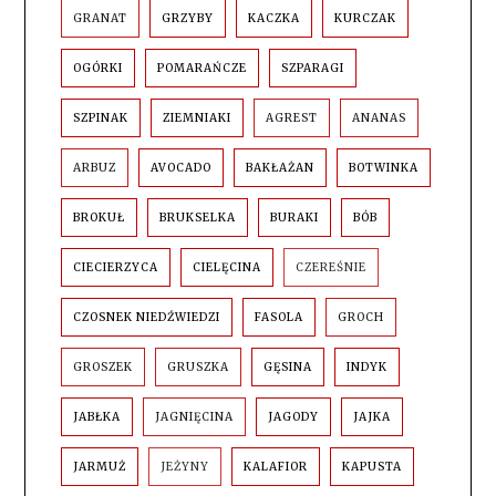
GRANAT
GRZYBY
KACZKA
KURCZAK
OGÓRKI
POMARAŃCZE
SZPARAGI
SZPINAK
ZIEMNIAKI
AGREST
ANANAS
ARBUZ
AVOCADO
BAKŁAŻAN
BOTWINKA
BROKUŁ
BRUKSELKA
BURAKI
BÓB
CIECIERZYCA
CIELĘCINA
CZEREŚNIE
CZOSNEK NIEDŹWIEDZI
FASOLA
GROCH
GROSZEK
GRUSZKA
GĘSINA
INDYK
JABŁKA
JAGNIĘCINA
JAGODY
JAJKA
JARMUŻ
JEŻYNY
KALAFIOR
KAPUSTA