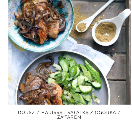
DORSZ Z HARISSĄ I SAŁATKĄ Z OGÓRKA Z
ZA'TAREM