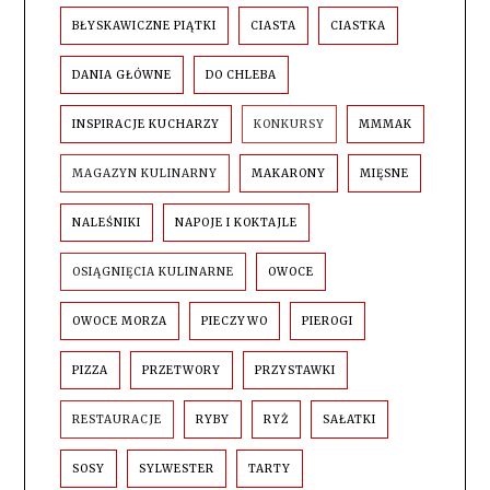
BŁYSKAWICZNE PIĄTKI
CIASTA
CIASTKA
DANIA GŁÓWNE
DO CHLEBA
INSPIRACJE KUCHARZY
KONKURSY
MMMAK
MAGAZYN KULINARNY
MAKARONY
MIĘSNE
NALEŚNIKI
NAPOJE I KOKTAJLE
OSIĄGNIĘCIA KULINARNE
OWOCE
OWOCE MORZA
PIECZYWO
PIEROGI
PIZZA
PRZETWORY
PRZYSTAWKI
RESTAURACJE
RYBY
RYŻ
SAŁATKI
SOSY
SYLWESTER
TARTY