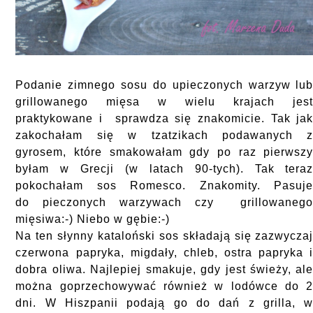
Podanie zimnego sosu do upieczonych warzyw lu
grillowanego mięsa w wielu krajach jes
praktykowane i sprawdza się znakomicie.
Tak ja
zakochałam się w tzatzikach podawanych 
gyrosem, które smakowałam gdy po raz pierwsz
byłam w Grecji (w latach 90-tych).
Tak tera
pokochałam sos Romesco. Znakomity.
Pasuj
do pieczonych warzywach czy grillowaneg
mięsiwa:-) Niebo w gębie:-)
Na ten słynny kataloński sos składają się zazwycza
czerwona papryka, migdały, chleb, ostra papryka 
dobra oliwa.
Najlepiej smakuje, gdy jest świeży, al
można goprzechowywać również w lodówce do 
dni.
W Hiszpanii podają go do dań z grilla, 