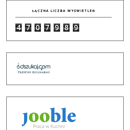
ŁĄCZNA LICZBA WYŚWIETLEŃ
4
7
0
7
9
8
9