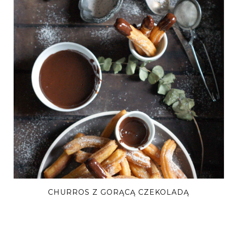
CHURROS Z GORĄCĄ CZEKOLADĄ