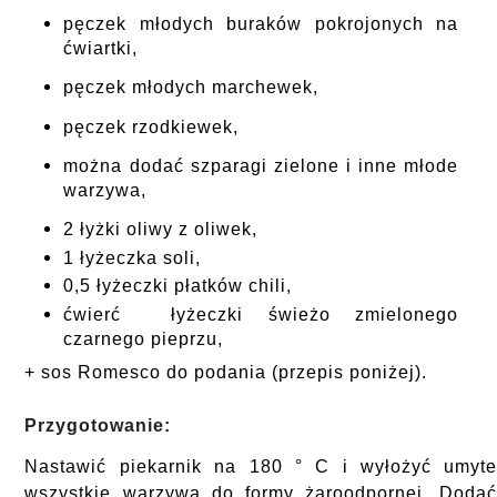
pęczek młodych buraków pokrojonych na
ćwiartki,
pęczek młodych marchewek,
pęczek rzodkiewek,
można dodać szparagi zielone i inne młode
warzywa,
2 łyżki oliwy z oliwek,
1 łyżeczka soli,
0,5 łyżeczki płatków chili,
ćwierć łyżeczki świeżo zmielonego
czarnego pieprzu,
+ sos Romesco do podania (przepis poniżej).
Przygotowanie:
Nastawić piekarnik na 180 ° C i wyłożyć umyt
wszystkie warzywa do formy żaroodpornej. Doda