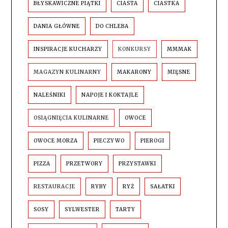
BŁYSKAWICZNE PIĄTKI
CIASTA
CIASTKA
DANIA GŁÓWNE
DO CHLEBA
INSPIRACJE KUCHARZY
KONKURSY
MMMAK
MAGAZYN KULINARNY
MAKARONY
MIĘSNE
NALEŚNIKI
NAPOJE I KOKTAJLE
OSIĄGNIĘCIA KULINARNE
OWOCE
OWOCE MORZA
PIECZYWO
PIEROGI
PIZZA
PRZETWORY
PRZYSTAWKI
RESTAURACJE
RYBY
RYŻ
SAŁATKI
SOSY
SYLWESTER
TARTY