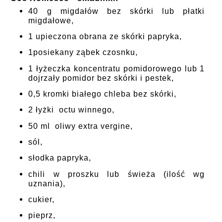
40 g
migdałó
w
bez skórki lub płatki
migdałowe,
1 upieczona obrana ze skórki
papryka,
1posiekany ząbek
czosnku
,
1 łyżeczka
koncentratu pomidorowego
lub 1
dojrzały
pomidor
bez skórki i pestek,
0,5 kromki białego
chleba
bez skórki,
2 łyżki
octu winnego,
50
ml oliwy extra vergine,
sól,
słodka papryka,
chili w proszku lub świeża (ilość wg
uznania),
cukier,
pieprz,