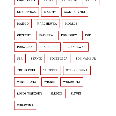
KARCZOCHY
KASZA
KREWETKI
KRÓLIK
KUKURYDZA
MALINY
MANDARYNKI
MANGO
MARCHEWKA
MORELE
ORZECHY
PAPRYKA
POMIDORY
POR
PORZECZKI
RABARBAR
RZODKIEWKA
SER
SERNIK
SOCZEWICA
TOPINAMBUR
TRUSKAWKI
TUŃCZYK
WIEPRZOWINA
WINOGRONA
WIŚNIE
WOŁOWINA
ŁOSOŚ WĘDZONY
ŚLEDZIE
ŚLIWKI
ŻURAWINA