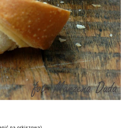
nić na orkiszową),