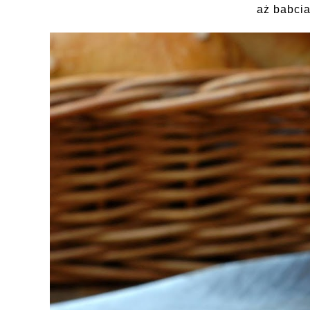
aż babcia