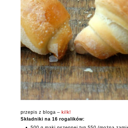
przepis z bloga –
kilk!
Składniki na 16 rogalików:
500 g mąki pszennej typ 550 (można zamie