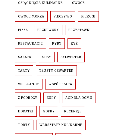
OSIĄGNIĘCIA KULINARNE
OWOCE
OWOCE MORZA
PIECZYWO
PIEROGI
PIZZA
PRZETWORY
PRZYSTAWKI
RESTAURACJE
RYBY
RYŻ
SAŁATKI
SOSY
SYLWESTER
TARTY
TŁUSTY CZWARTEK
WIELKANOC
WSPÓŁPRACA
Z PODRÓŻY
ZUPY
AGD DLA DOMU
DODATKI
GOFRY
RECENZJE
TORTY
WARSZTATY KULINARNE