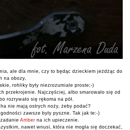
a, ale dla mnie, czy to będąc dzieckiem jeżdżąc do
h na obozy,
rskie,
rohliky były niezrozumiale proste;-)
h przekrojenie. Najczęściej, albo smarowało się od
bo rozrywało się rękoma na pół.
cha nie mają ostrych noży, żeby podać?
ogodności zawsze były pyszne.
Tak jak te:-)
 zadanie
Amber
na ich upieczenie.
zystkim, nawet wnusi, która nie mogła się doczekać,