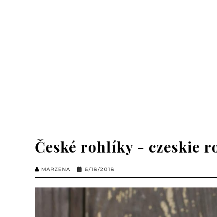
České rohlíky - czeskie r
MARZENA
6/18/2018