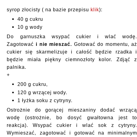
syrop złocisty ( na bazie przepisu
klik
):
40 g cukru
10 g wody
Do garnuszka wsypać cukier i wlać wodę
Zagotować
i nie mieszać.
Gotować do momentu, a
cukier się skarmelizuje i całość będzie rzadka 
będzie miała piękny ciemnozłoty kolor. Zdjąć 
palnika.
+
200 g cukru,
120 g wrzącej wody.
1 łyżka soku z cytryny.
Ostrożnie do gorącej mieszaniny dodać wrząc
wodę (ostrożnie, bo dosyć gwałtowna jest t
reakcja). Wsypać cukier i wlać sok z cytryny
Wymieszać, zagotować i gotować na minimalny