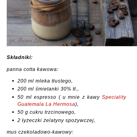
Składniki:
panna cotta kawowa:
200 ml mleka tłustego,
200 ml śmietanki 30% tł.,
50 ml espresso ( u mnie z kawy
Speciality
Guatemala La Hermosa
),
50 g cukru trzcinowego,
2 łyżeczki żelatyny spożywczej,
mus czekoladowo-kawowy: