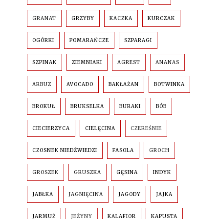
GRANAT
GRZYBY
KACZKA
KURCZAK
OGÓRKI
POMARAŃCZE
SZPARAGI
SZPINAK
ZIEMNIAKI
AGREST
ANANAS
ARBUZ
AVOCADO
BAKŁAŻAN
BOTWINKA
BROKUŁ
BRUKSELKA
BURAKI
BÓB
CIECIERZYCA
CIELĘCINA
CZEREŚNIE
CZOSNEK NIEDŹWIEDZI
FASOLA
GROCH
GROSZEK
GRUSZKA
GĘSINA
INDYK
JABŁKA
JAGNIĘCINA
JAGODY
JAJKA
JARMUŻ
JEŻYNY
KALAFIOR
KAPUSTA