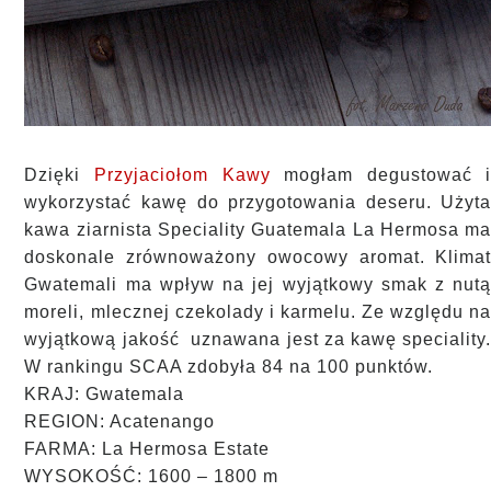
Dzięki
Przyjaciołom Kawy
mogłam degustować 
wykorzystać kawę do przygotowania deseru. Użyt
kawa ziarnista Speciality Guatemala La Hermosa m
doskonale zrównoważony owocowy aromat. Klima
Gwatemali ma wpływ na jej wyjątkowy smak z nut
moreli, mlecznej czekolady i karmelu. Ze względu n
wyjątkową jakość uznawana jest za kawę speciality
W rankingu SCAA zdobyła 84 na 100 punktów.
KRAJ: Gwatemala
REGION: Acatenango
FARMA: La Hermosa Estate
WYSOKOŚĆ: 1600 – 1800 m