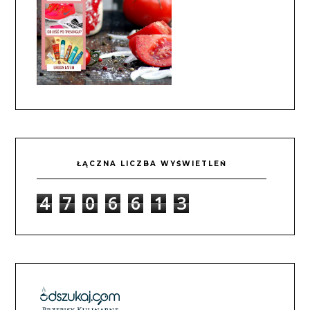
ŁĄCZNA LICZBA WYŚWIETLEŃ
4
7
0
6
6
1
3