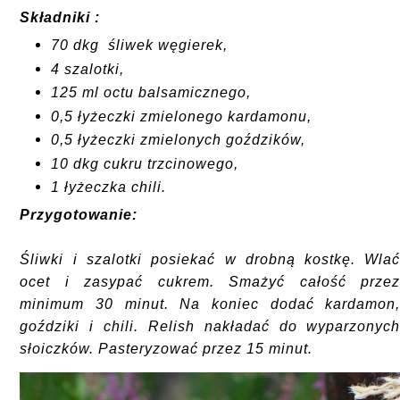
Składniki :
70 dkg śliwek węgierek,
4 szalotki,
125 ml octu balsamicznego,
0,5 łyżeczki zmielonego kardamonu,
0,5 łyżeczki
zmielonych goździków,
10 dkg cukru trzcinowego,
1 łyżeczka chili.
Przygotowanie:
Śliwki i szalotki posiekać w drobną kostkę. Wla
ocet i zasypać cukrem. Smażyć całość prze
minimum 30 minut. Na koniec dodać kardamon
goździki i chili. Relish nakładać do wyparzonyc
słoiczków. Pasteryzować przez 15 minut.