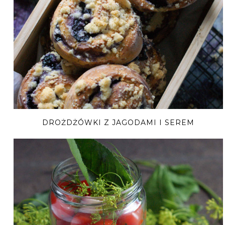
DROŻDŻÓWKI Z JAGODAMI I SEREM