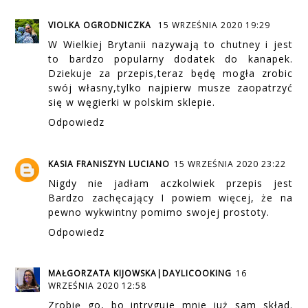
VIOLKA OGRODNICZKA
15 WRZEŚNIA 2020 19:29
W Wielkiej Brytanii nazywają to chutney i jest
to bardzo popularny dodatek do kanapek.
Dziekuje za przepis,teraz będę mogła zrobic
swój własny,tylko najpierw musze zaopatrzyć
się w węgierki w polskim sklepie.
Odpowiedz
KASIA FRANISZYN LUCIANO
15 WRZEŚNIA 2020 23:22
Nigdy nie jadłam aczkolwiek przepis jest
Bardzo zachęcający I powiem więcej, że na
pewno wykwintny pomimo swojej prostoty.
Odpowiedz
MAŁGORZATA KIJOWSKA|DAYLICOOKING
16
WRZEŚNIA 2020 12:58
Zrobię go, bo intryguje mnie już sam skład.