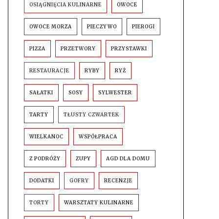
OSIĄGNIĘCIA KULINARNE
OWOCE
OWOCE MORZA
PIECZYWO
PIEROGI
PIZZA
PRZETWORY
PRZYSTAWKI
RESTAURACJE
RYBY
RYŻ
SAŁATKI
SOSY
SYLWESTER
TARTY
TŁUSTY CZWARTEK
WIELKANOC
WSPÓŁPRACA
Z PODRÓŻY
ZUPY
AGD DLA DOMU
DODATKI
GOFRY
RECENZJE
TORTY
WARSZTATY KULINARNE