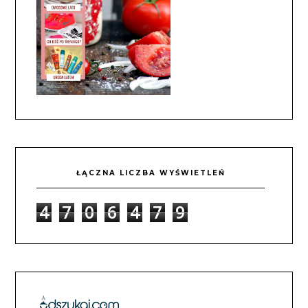
ŁĄCZNA LICZBA WYŚWIETLEŃ
4
7
0
6
4
7
9