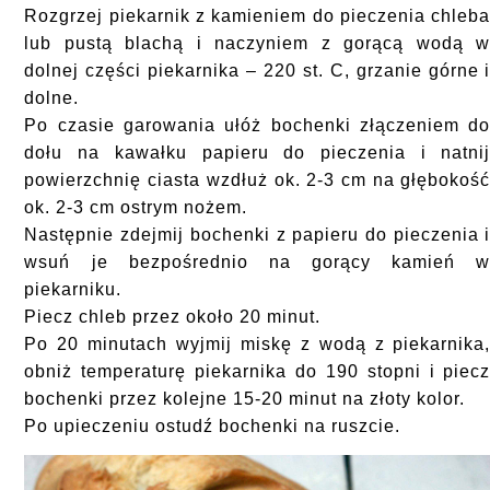
Rozgrzej piekarnik z kamieniem do pieczenia chleb
lub pustą blachą i naczyniem z gorącą wodą 
dolnej części piekarnika – 220 st. C, grzanie górne 
dolne.
Po czasie garowania ułóż bochenki złączeniem d
dołu na kawałku papieru do pieczenia i natni
powierzchnię ciasta wzdłuż ok. 2-3 cm na głębokoś
ok. 2-3 cm ostrym nożem.
Następnie zdejmij bochenki z papieru do pieczenia 
wsuń je bezpośrednio na gorący kamień 
piekarniku.
Piecz chleb przez około 20 minut.
Po 20 minutach wyjmij miskę z wodą z piekarnika
obniż temperaturę piekarnika do 190 stopni i piec
bochenki przez kolejne 15-20 minut na złoty kolor.
Po upieczeniu ostudź bochenki na ruszcie.