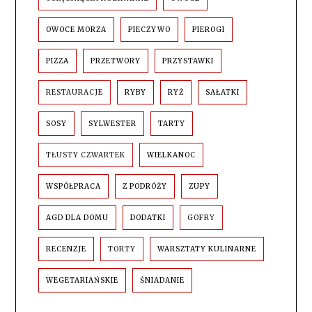
OWOCE MORZA
PIECZYWO
PIEROGI
PIZZA
PRZETWORY
PRZYSTAWKI
RESTAURACJE
RYBY
RYŻ
SAŁATKI
SOSY
SYLWESTER
TARTY
TŁUSTY CZWARTEK
WIELKANOC
WSPÓŁPRACA
Z PODRÓŻY
ZUPY
AGD DLA DOMU
DODATKI
GOFRY
RECENZJE
TORTY
WARSZTATY KULINARNE
WEGETARIAŃSKIE
ŚNIADANIE