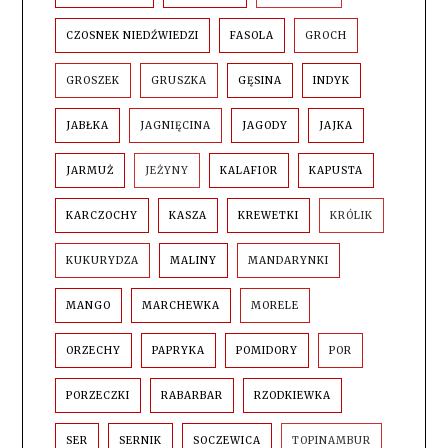
CZOSNEK NIEDŹWIEDZI
FASOLA
GROCH
GROSZEK
GRUSZKA
GĘSINA
INDYK
JABŁKA
JAGNIĘCINA
JAGODY
JAJKA
JARMUŻ
JEŻYNY
KALAFIOR
KAPUSTA
KARCZOCHY
KASZA
KREWETKI
KRÓLIK
KUKURYDZA
MALINY
MANDARYNKI
MANGO
MARCHEWKA
MORELE
ORZECHY
PAPRYKA
POMIDORY
POR
PORZECZKI
RABARBAR
RZODKIEWKA
SER
SERNIK
SOCZEWICA
TOPINAMBUR