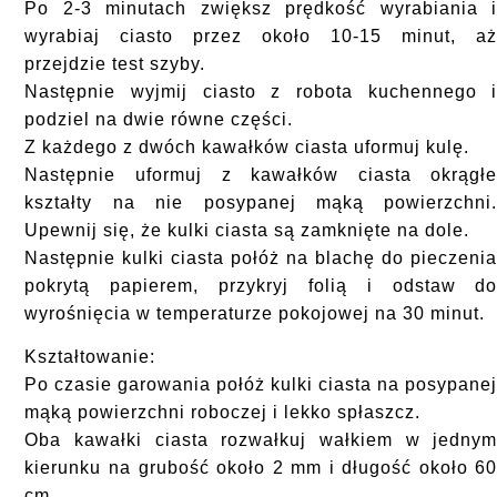
Po 2-3 minutach zwiększ prędkość wyrabiania 
wyrabiaj ciasto przez około 10-15 minut, a
przejdzie test szyby.
Następnie wyjmij ciasto z robota kuchennego 
podziel na dwie równe części.
Z każdego z dwóch kawałków ciasta uformuj kulę.
Następnie uformuj z kawałków ciasta okrągł
kształty na nie posypanej mąką powierzchni
Upewnij się, że kulki ciasta są zamknięte na dole.
Następnie kulki ciasta połóż na blachę do pieczeni
pokrytą papierem, przykryj folią i odstaw d
wyrośnięcia w temperaturze pokojowej na 30 minut.
Kształtowanie:
Po czasie garowania połóż kulki ciasta na posypane
mąką powierzchni roboczej i lekko spłaszcz.
Oba kawałki ciasta rozwałkuj wałkiem w jedny
kierunku na grubość około 2 mm i długość około 6
cm.