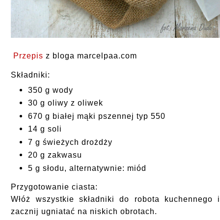
Przepis
z bloga marcelpaa.com
Składniki:
350 g wody
30 g oliwy z oliwek
670 g białej mąki pszennej typ 550
14 g soli
7 g świeżych drożdży
20 g zakwasu
5 g słodu, alternatywnie: miód
Przygotowanie ciasta:
Włóż wszystkie składniki do robota kuchennego 
zacznij ugniatać na niskich obrotach.