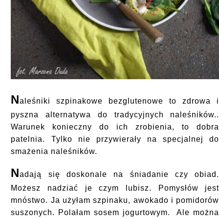
N
aleśniki szpinakowe bezglutenowe to zdrowa 
pyszna alternatywa do tradycyjnych naleśników.
Warunek konieczny do ich zrobienia, to dobr
patelnia. Tylko nie przywierały na specjalnej d
smażenia naleśników.
N
adają się doskonale na śniadanie czy obiad
Możesz nadziać je czym lubisz. Pomysłów jes
mnóstwo. Ja użyłam szpinaku, awokado i pomidoró
suszonych. Polałam sosem jogurtowym. Ale możn