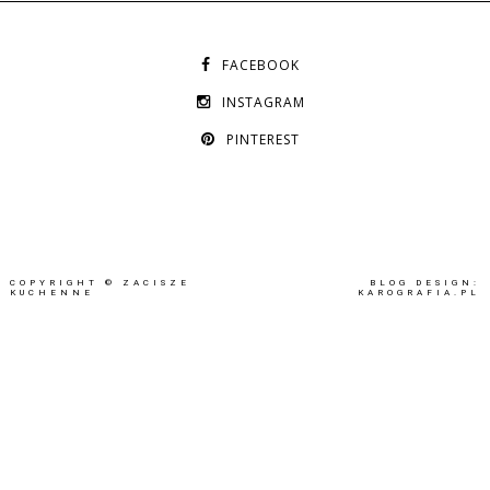
FACEBOOK
INSTAGRAM
PINTEREST
COPYRIGHT ©
ZACISZE
BLOG DESIGN:
KUCHENNE
KAROGRAFIA.PL