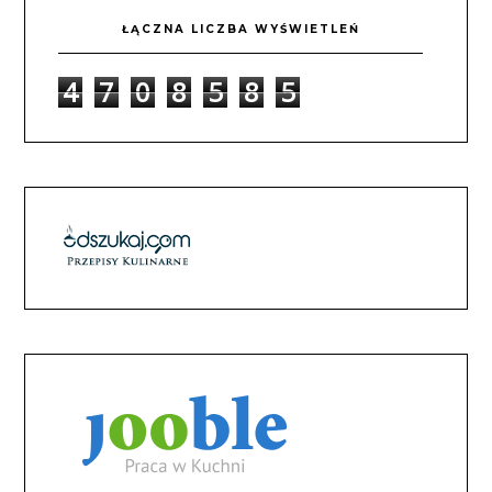
ŁĄCZNA LICZBA WYŚWIETLEŃ
4
7
0
8
5
8
5