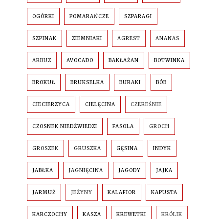
OGÓRKI
POMARAŃCZE
SZPARAGI
SZPINAK
ZIEMNIAKI
AGREST
ANANAS
ARBUZ
AVOCADO
BAKŁAŻAN
BOTWINKA
BROKUŁ
BRUKSELKA
BURAKI
BÓB
CIECIERZYCA
CIELĘCINA
CZEREŚNIE
CZOSNEK NIEDŹWIEDZI
FASOLA
GROCH
GROSZEK
GRUSZKA
GĘSINA
INDYK
JABŁKA
JAGNIĘCINA
JAGODY
JAJKA
JARMUŻ
JEŻYNY
KALAFIOR
KAPUSTA
KARCZOCHY
KASZA
KREWETKI
KRÓLIK