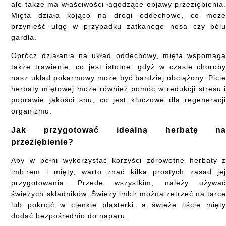
ale także ma właściwości łagodzące objawy przeziębienia
Mięta działa kojąco na drogi oddechowe, co moż
przynieść ulgę w przypadku zatkanego nosa czy ból
gardła.
Oprócz działania na układ oddechowy, mięta wspomag
także trawienie, co jest istotne, gdyż w czasie chorob
nasz układ pokarmowy może być bardziej obciążony. Pici
herbaty miętowej może również pomóc w redukcji stresu 
poprawie jakości snu, co jest kluczowe dla regeneracj
organizmu.
Jak przygotować idealną herbatę n
przeziębienie?
Aby w pełni wykorzystać korzyści zdrowotne herbaty 
imbirem i mięty, warto znać kilka prostych zasad je
przygotowania. Przede wszystkim, należy używa
świeżych składników. Świeży imbir można zetrzeć na tarc
lub pokroić w cienkie plasterki, a świeże liście mięt
dodać bezpośrednio do naparu.