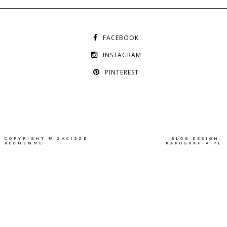
FACEBOOK
INSTAGRAM
PINTEREST
COPYRIGHT ©
ZACISZE
BLOG DESIGN:
KUCHENNE
KAROGRAFIA.PL