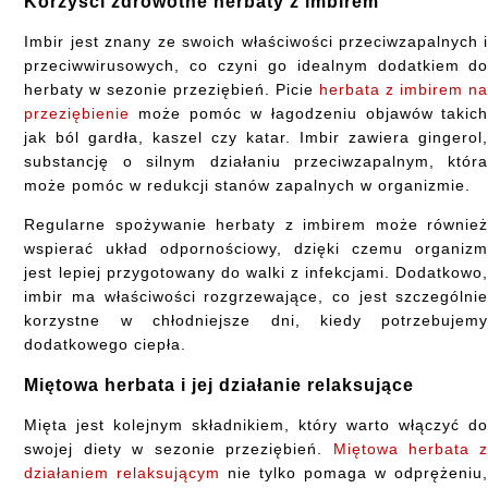
Korzyści zdrowotne herbaty z imbirem
Imbir jest znany ze swoich właściwości przeciwzapalnych 
przeciwwirusowych, co czyni go idealnym dodatkiem d
herbaty w sezonie przeziębień. Picie
herbata z imbirem n
przeziębienie
może pomóc w łagodzeniu objawów takic
jak ból gardła, kaszel czy katar. Imbir zawiera gingerol
substancję o silnym działaniu przeciwzapalnym, któr
może pomóc w redukcji stanów zapalnych w organizmie.
Regularne spożywanie herbaty z imbirem może równie
wspierać układ odpornościowy, dzięki czemu organiz
jest lepiej przygotowany do walki z infekcjami. Dodatkowo
imbir ma właściwości rozgrzewające, co jest szczególni
korzystne w chłodniejsze dni, kiedy potrzebujem
dodatkowego ciepła.
Miętowa herbata i jej działanie relaksujące
Mięta jest kolejnym składnikiem, który warto włączyć d
swojej diety w sezonie przeziębień.
Miętowa herbata 
działaniem relaksującym
nie tylko pomaga w odprężeniu