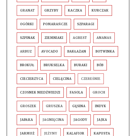
GRANAT
GRZYBY
KACZKA
KURCZAK
OGÓRKI
POMARAŃCZE
SZPARAGI
SZPINAK
ZIEMNIAKI
AGREST
ANANAS
ARBUZ
AVOCADO
BAKŁAŻAN
BOTWINKA
BROKUŁ
BRUKSELKA
BURAKI
BÓB
CIECIERZYCA
CIELĘCINA
CZEREŚNIE
CZOSNEK NIEDŹWIEDZI
FASOLA
GROCH
GROSZEK
GRUSZKA
GĘSINA
INDYK
JABŁKA
JAGNIĘCINA
JAGODY
JAJKA
JARMUŻ
JEŻYNY
KALAFIOR
KAPUSTA