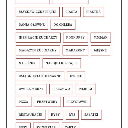
BŁYSKAWICZNE PIĄTKI
CIASTA
CIASTKA
DANIA GŁÓWNE
DO CHLEBA
INSPIRACJE KUCHARZY
KONKURSY
MMMAK
MAGAZYN KULINARNY
MAKARONY
MIĘSNE
NALEŚNIKI
NAPOJE I KOKTAJLE
OSIĄGNIĘCIA KULINARNE
OWOCE
OWOCE MORZA
PIECZYWO
PIEROGI
PIZZA
PRZETWORY
PRZYSTAWKI
RESTAURACJE
RYBY
RYŻ
SAŁATKI
SOSY
SYLWESTER
TARTY