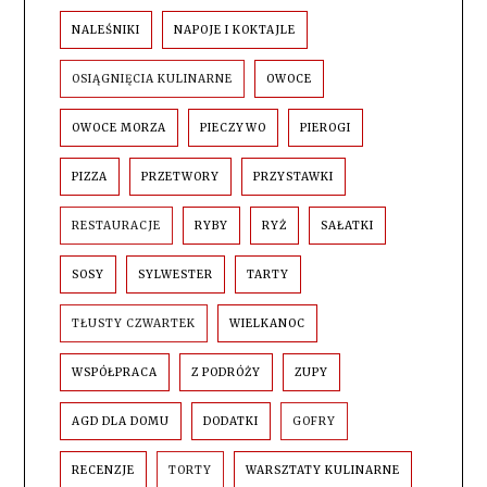
NALEŚNIKI
NAPOJE I KOKTAJLE
OSIĄGNIĘCIA KULINARNE
OWOCE
OWOCE MORZA
PIECZYWO
PIEROGI
PIZZA
PRZETWORY
PRZYSTAWKI
RESTAURACJE
RYBY
RYŻ
SAŁATKI
SOSY
SYLWESTER
TARTY
TŁUSTY CZWARTEK
WIELKANOC
WSPÓŁPRACA
Z PODRÓŻY
ZUPY
AGD DLA DOMU
DODATKI
GOFRY
RECENZJE
TORTY
WARSZTATY KULINARNE