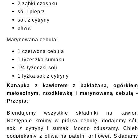
2 ząbki czosnku
sól i pieprz
sok z cytryny
oliwa
Marynowana cebula:
1 czerwona cebula
1 łyżeczka sumaku
1/4 łyżeczki soli
1 łyżka sok z cytryny
Kanapka z kawiorem z bakłażana, ogórkie
małosolnym, rzodkiewką i marynowaną cebulą 
Przepis:
Blendujemy wszystkie składniki na kawior
Następnie kroimy w piórka cebulę, dodajemy sól
sok z cytryny i sumak. Mocno zduszamy. Chle
podpiekamy z oliwą na patelni grillowej. Składam