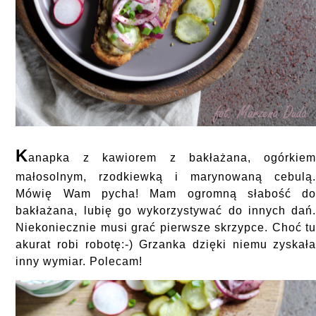
K
anapka z kawiorem z bakłażana, ogórkie
małosolnym, rzodkiewką i marynowaną cebulą
Mówię Wam pycha! Mam ogromną słabość d
bakłażana, lubię go wykorzystywać do innych dań
Niekoniecznie musi grać pierwsze skrzypce. Choć t
akurat robi robotę:-) Grzanka dzięki niemu zyskał
inny wymiar. Polecam!