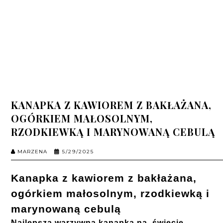
KANAPKA Z KAWIOREM Z BAKŁAŻANA,
OGÓRKIEM MAŁOSOLNYM,
RZODKIEWKĄ I MARYNOWANĄ CEBULĄ
MARZENA
5/29/2025
Kanapka z kawiorem z bakłażana,
ogórkiem małosolnym, rzodkiewką i
marynowaną cebulą
Najlepsza warzywna kanapka na świecie