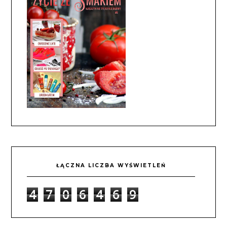
ŁĄCZNA LICZBA WYŚWIETLEŃ
4
7
0
6
4
6
9