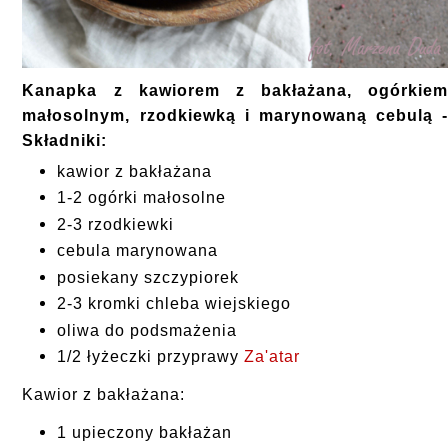
Kanapka z kawiorem z bakłażana, ogórkie
małosolnym, rzodkiewką i marynowaną cebulą 
Składniki:
kawior z bakłażana
1-2 ogórki małosolne
2-3 rzodkiewki
cebula marynowana
posiekany szczypiorek
2-3 kromki chleba wiejskiego
oliwa do podsmażenia
1/2 łyżeczki przyprawy
Za'atar
Kawior z bakłażana:
1 upieczony bakłażan