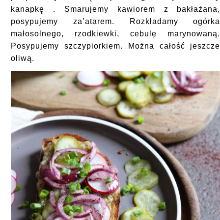
kanapkę . Smarujemy kawiorem z bakłażana
posypujemy za’atarem. Rozkładamy ogórk
małosolnego, rzodkiewki, cebulę marynowaną
Posypujemy szczypiorkiem. Można całość jeszcz
oliwą.