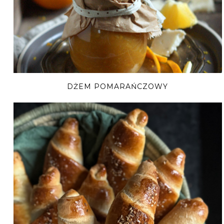
DŻEM POMARAŃCZOWY