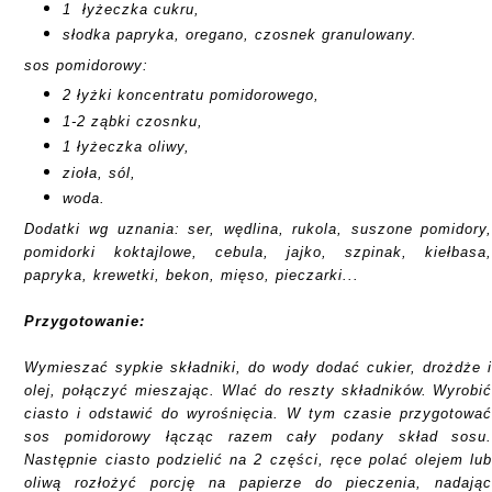
1 łyżeczka cukru,
słodka papryka, oregano, czosnek granulowany.
sos pomidorowy:
2 łyżki koncentratu pomidorowego,
1-2 ząbki czosnku,
1 łyżeczka oliwy,
zioła, sól,
woda.
Dodatki wg uznania: ser, wędlina, rukola, suszone pomidory
pomidorki koktajlowe, cebula, jajko, szpinak, kiełbasa
papryka, krewetki, bekon, mięso, pieczarki...
Przygotowanie:
Wymieszać sypkie składniki, do wody dodać cukier, drożdże 
olej, połączyć mieszają
c
. Wlać do reszty składników. Wyrobi
ciasto i odstawić do wyrośnięcia. W tym czasie przygotowa
sos pomidorowy łącząc
razem cały podany skład sosu
Następnie ciasto podzielić na 2 części, ręce polać olejem lu
oliwą rozłożyć porcję na papierze do pieczenia, nadają