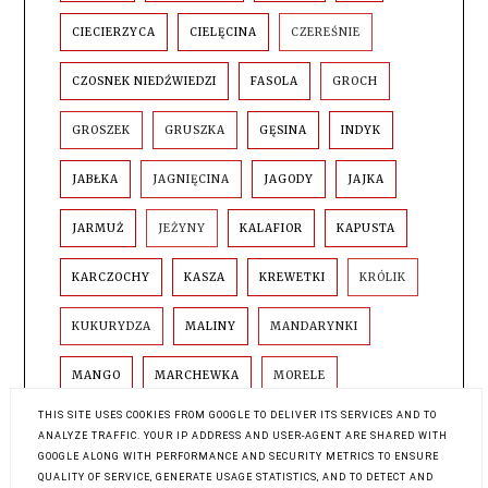
CIECIERZYCA
CIELĘCINA
CZEREŚNIE
CZOSNEK NIEDŹWIEDZI
FASOLA
GROCH
GROSZEK
GRUSZKA
GĘSINA
INDYK
JABŁKA
JAGNIĘCINA
JAGODY
JAJKA
JARMUŻ
JEŻYNY
KALAFIOR
KAPUSTA
KARCZOCHY
KASZA
KREWETKI
KRÓLIK
KUKURYDZA
MALINY
MANDARYNKI
MANGO
MARCHEWKA
MORELE
THIS SITE USES COOKIES FROM GOOGLE TO DELIVER ITS SERVICES AND TO
ORZECHY
PAPRYKA
POMIDORY
POR
ANALYZE TRAFFIC. YOUR IP ADDRESS AND USER-AGENT ARE SHARED WITH
GOOGLE ALONG WITH PERFORMANCE AND SECURITY METRICS TO ENSURE
PORZECZKI
RABARBAR
RZODKIEWKA
QUALITY OF SERVICE, GENERATE USAGE STATISTICS, AND TO DETECT AND