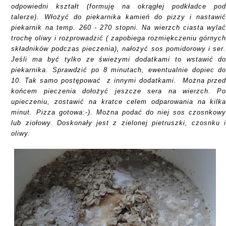
odpowiedni kształt (formuję na
okrągł
ej
podkład
ce
po
talerze)
.
W
łożyć do piekarnika kamień do pizzy i nastawi
piekarnik na temp. 260 - 270 stopni. Na wierzch ciasta wyla
trochę oliwy i rozprowadzić ( zapobiega rozmiękczeniu górnyc
składników podczas pieczenia), nałożyć sos pomidorowy i ser
Jeśli ma być tylko ze świeżymi dodatkami to wstawić d
piekarnika. Sprawdzić po 8 minutach, ewentualnie dopiec d
10. Tak samo postępować z innymi dodatkami. Można prze
końcem pieczenia dołożyć jeszcze sera na wierzch. P
upieczeniu, zostawić na kratce celem odparowania na kilk
minut. Pizza gotowa:-). Można podać do niej sos czosnkow
lub ziołowy. Doskonały jest z zielonej pietruszki, czosnku 
oliwy.