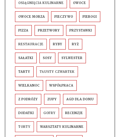
OSIĄGNIĘCIA KULINARNE
OWOCE
OWOCE MORZA
PIECZYWO
PIEROGI
PIZZA
PRZETWORY
PRZYSTAWKI
RESTAURACJE
RYBY
RYŻ
SAŁATKI
SOSY
SYLWESTER
TARTY
TŁUSTY CZWARTEK
WIELKANOC
WSPÓŁPRACA
Z PODRÓŻY
ZUPY
AGD DLA DOMU
DODATKI
GOFRY
RECENZJE
TORTY
WARSZTATY KULINARNE