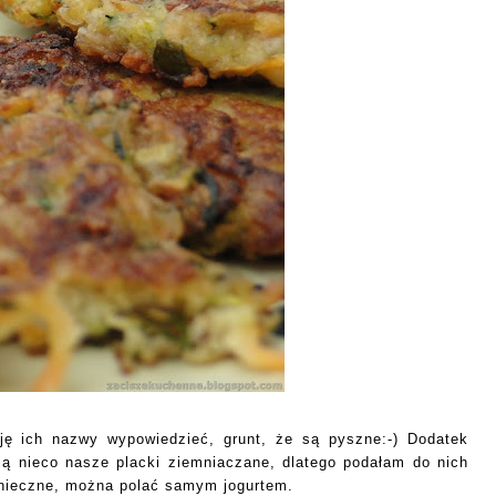
uję ich nazwy wypowiedzieć, grunt, że są pyszne:-) Dodatek
ją nieco nasze placki ziemniaczane, dlatego podałam do nich
konieczne, można polać samym jogurtem.