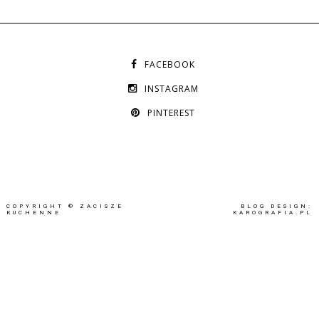
FACEBOOK
INSTAGRAM
PINTEREST
COPYRIGHT ©
ZACISZE
BLOG DESIGN:
KUCHENNE
KAROGRAFIA.PL