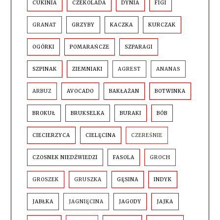
CUKINIA
CZEKOLADA
DYNIA
FIGI
GRANAT
GRZYBY
KACZKA
KURCZAK
OGÓRKI
POMARAŃCZE
SZPARAGI
SZPINAK
ZIEMNIAKI
AGREST
ANANAS
ARBUZ
AVOCADO
BAKŁAŻAN
BOTWINKA
BROKUŁ
BRUKSELKA
BURAKI
BÓB
CIECIERZYCA
CIELĘCINA
CZEREŚNIE
CZOSNEK NIEDŹWIEDZI
FASOLA
GROCH
GROSZEK
GRUSZKA
GĘSINA
INDYK
JABŁKA
JAGNIĘCINA
JAGODY
JAJKA