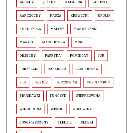
JARMUŻ
JEŻYNY
KALAFIOR
KAPUSTA
KARCZOCHY
KASZA
KREWETKI
KRÓLIK
KUKURYDZA
MALINY
MANDARYNKI
MANGO
MARCHEWKA
MORELE
ORZECHY
PAPRYKA
POMIDORY
POR
PORZECZKI
RABARBAR
RZODKIEWKA
SER
SERNIK
SOCZEWICA
TOPINAMBUR
TRUSKAWKI
TUŃCZYK
WIEPRZOWINA
WINOGRONA
WIŚNIE
WOŁOWINA
ŁOSOŚ WĘDZONY
ŚLEDZIE
ŚLIWKI