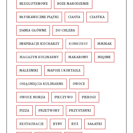
BEZGLUTENOWE
BOŻE NARODZENIE
BŁYSKAWICZNE PIĄTKI
CIASTA
CIASTKA
DANIA GŁÓWNE
DO CHLEBA
INSPIRACJE KUCHARZY
KONKURSY
MMMAK
MAGAZYN KULINARNY
MAKARONY
MIĘSNE
NALEŚNIKI
NAPOJE I KOKTAJLE
OSIĄGNIĘCIA KULINARNE
OWOCE
OWOCE MORZA
PIECZYWO
PIEROGI
PIZZA
PRZETWORY
PRZYSTAWKI
RESTAURACJE
RYBY
RYŻ
SAŁATKI