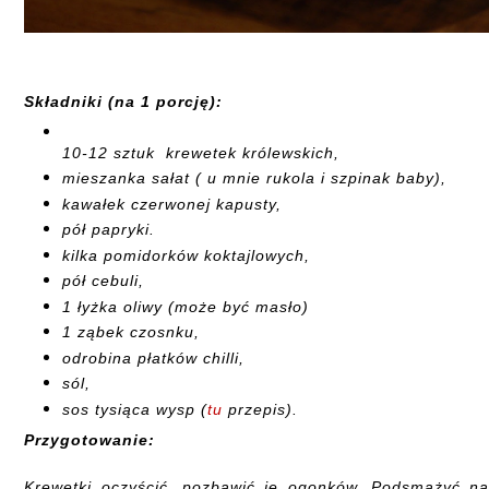
Składniki (na 1 porcję):
10-12 sztuk krewetek królewskich,
mieszanka sałat ( u mnie rukola i szpinak baby),
kawałek czerwonej kapusty,
pół papryki.
kilka pomidorków koktajlowych,
pół cebuli,
1 łyżka oliwy (może być masło)
1 ząbek czosnku,
odrobina płatków chilli,
sól,
sos tysiąca wysp (
tu
przepis).
Przygotowanie:
Krewetki oczyścić, pozbawić je ogonków. Podsmażyć n