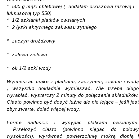
* 500 g mąki chlebowej ( dodałam orkiszową razową i
luksusową typ 550)
* 1/2 szklanki płatków owsianych
* 2 łyżki aktywnego zakwasu żytniego
* zaczyn drożdżowy
* zalewa ziołowa
* ok 1/2 szkl wody
Wymieszać mąkę z płatkami, zaczynem, ziołami i wod
, wszystko dokładnie wymieszać. Nie trzeba dług
wyrabiać, wystarczy 2 minuty do połączenia składników
Ciasto powinno być dosyć luźne ale nie lejące – jeśli jes
zbyt zwarte, dolać więcej wody.
Formę natłuścić i wysypać płatkami owsianymi
Przełożyć ciasto (powinno sięgać do połow
wysokości), wyrównać powierzchnię mokrą dłonią 