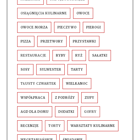
OSIĄGNIĘCIA KULINARNE
OWOCE
OWOCE MORZA
PIECZYWO
PIEROGI
PIZZA
PRZETWORY
PRZYSTAWKI
RESTAURACJE
RYBY
RYŻ
SAŁATKI
SOSY
SYLWESTER
TARTY
TŁUSTY CZWARTEK
WIELKANOC
WSPÓŁPRACA
Z PODRÓŻY
ZUPY
AGD DLA DOMU
DODATKI
GOFRY
RECENZJE
TORTY
WARSZTATY KULINARNE
WEGETARIAŃSKIE
ŚNIADANIE