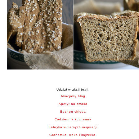
Udział w akcji brali:
Akacjowy blog
Apetyt na smaka
Bochen chleba
Codziennik kuchenny
Fabryka kuliarnych inspiracji
Grahamka, weka i kajzerka