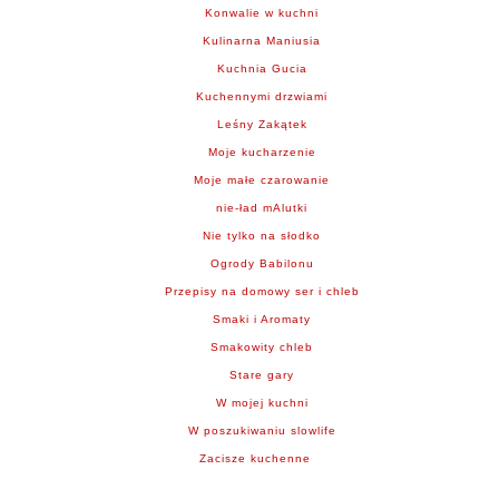
Konwalie w kuchni
Kulinarna Maniusia
Kuchnia Gucia
Kuchennymi drzwiami
Leśny Zakątek
Moje kucharzenie
Moje małe czarowanie
nie-ład mAlutki
Nie tylko na słodko
Ogrody Babilonu
Przepisy na domowy ser i chleb
Smaki i Aromaty
Smakowity chleb
Stare gary
W mojej kuchni
W poszukiwaniu slowlife
Zacisze kuchenne