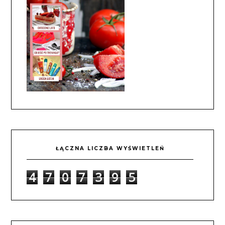
ŁĄCZNA LICZBA WYŚWIETLEŃ
4
7
0
7
3
9
5