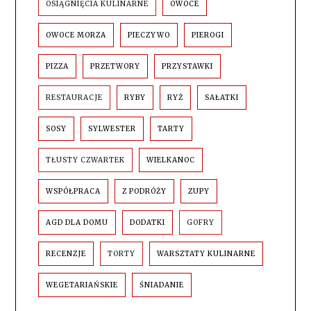
OSIĄGNIĘCIA KULINARNE
OWOCE
OWOCE MORZA
PIECZYWO
PIEROGI
PIZZA
PRZETWORY
PRZYSTAWKI
RESTAURACJE
RYBY
RYŻ
SAŁATKI
SOSY
SYLWESTER
TARTY
TŁUSTY CZWARTEK
WIELKANOC
WSPÓŁPRACA
Z PODRÓŻY
ZUPY
AGD DLA DOMU
DODATKI
GOFRY
RECENZJE
TORTY
WARSZTATY KULINARNE
WEGETARIAŃSKIE
ŚNIADANIE