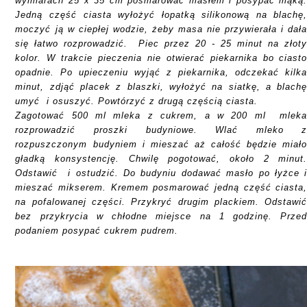
wymiarach
25 x 35 cm posmarować masłem i posypać mąką
Jedną część ciasta wyłożyć łopatką silikonową na blachę
moczyć ją w ciepłej wodzie, żeby masa nie przywierała i dał
się łatwo rozprowadzić. Piec przez
20 - 25 minut
na złot
kolor. W trakcie pieczenia nie otwierać piekarnika bo ciast
opadnie. Po upieczeniu wyjąć z piekarnika, odczekać kilk
minut, zdjąć placek z blaszki, wyłożyć na siatkę, a blach
umyć i osuszyć. Powtórzyć z drugą częścią ciasta.
Zagotować 500 ml mleka z cukrem, a w 200 ml mlek
rozprowadzić proszki budyniowe. Wlać mleko 
rozpuszczonym budyniem i mieszać aż całość będzie miał
gładką konsystencję. Chwilę pogotować, około 2 minut
Odstawić i ostudzić. Do budyniu dodawać masło po łyżce 
mieszać mikserem. Kremem posmarować jedną część ciasta
na pofalowanej części. Przykryć drugim plackiem. Odstawi
bez przykrycia w chłodne miejsce na 1 godzinę. Prze
podaniem posypać cukrem pudrem.