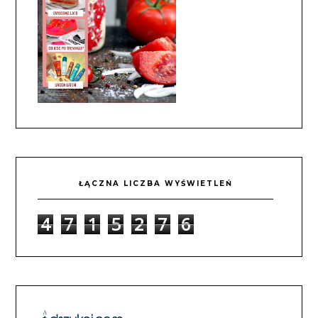
ŁĄCZNA LICZBA WYŚWIETLEŃ
4
7
1
5
2
7
6