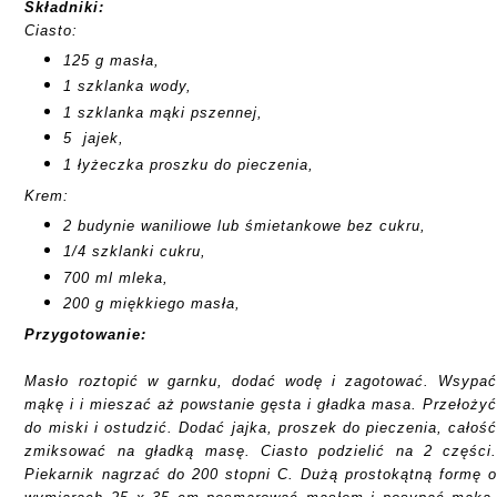
Składniki:
Ciasto:
125 g masła,
1 szklanka wody,
1 szklanka mąki pszennej,
5 jajek,
1 łyżeczka proszku do pieczenia,
Krem:
2 budynie waniliowe lub śmietankowe bez cukru,
1/4 szklanki cukru,
700 ml mleka,
200 g miękkiego masła,
Przygotowanie:
Masło roztopić w garnku, dodać wodę i zagotować. Wsypa
mąkę i i mieszać aż powstanie gęsta i gładka masa. Przełoży
do miski i ostudzić. Dodać jajka, proszek do pieczenia, całoś
zmiksować na gładką masę. Ciasto podzielić na 2 części
Piekarnik nagrzać do 200 stopni C. Dużą prostokątną formę 