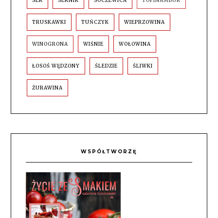
SER
SERNIK
SOCZEWICA
TOPINAMBUR
TRUSKAWKI
TUŃCZYK
WIEPRZOWINA
WINOGRONA
WIŚNIE
WOŁOWINA
ŁOSOŚ WĘDZONY
ŚLEDZIE
ŚLIWKI
ŻURAWINA
WSPÓŁTWORZĘ