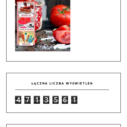
ŁĄCZNA LICZBA WYŚWIETLEŃ
4
7
1
3
5
6
1