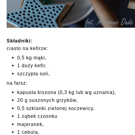
Składniki:
ciasto na kefirze:
0,5 kg mąki,
1 duży kefir,
szczypta soli,
na farsz:
kapusta kiszona (0,3 kg lub wg uznania),
20 g suszonych grzybów,
0,5 szklanki zielonej soczewicy,
1 ząbek czosnku
majeranek,
1 cebula,