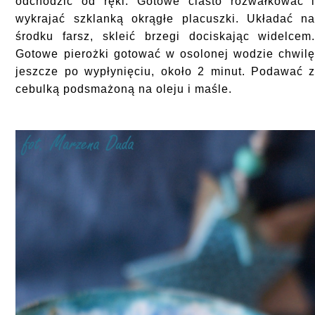
odchodzić od ręki. Gotowe ciasto rozwałkować 
wykrajać szklanką okrągłe placuszki. Układać n
środku farsz, skleić brzegi dociskając widelcem
Gotowe pierożki gotować w osolonej wodzie chwil
jeszcze po wypłynięciu, około 2 minut. Podawać 
cebulką podsmażoną na oleju i maśle.