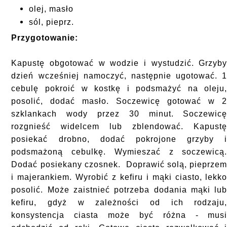
olej, masło
sól, pieprz.
Przygotowanie:
Kapustę obgotować w wodzie i wystudzić. Grzyb
dzień wcześniej namoczyć, następnie ugotować. 
cebulę pokroić w kostkę i podsmażyć na oleju
posolić, dodać masło. Soczewicę gotować w 
szklankach wody przez 30 minut. Soczewic
rozgnieść widelcem lub zblendować. Kapust
posiekać drobno, dodać pokrojone grzyby 
podsmażoną cebulkę. Wymieszać z soczewicą
Dodać posiekany czosnek. Doprawić solą, pieprze
i majerankiem. Wyrobić z kefiru i mąki ciasto, lekk
posolić. Może zaistnieć potrzeba dodania mąki lu
kefiru, gdyż w zależności od ich rodzaju
konsystencja ciasta może być różna - mus