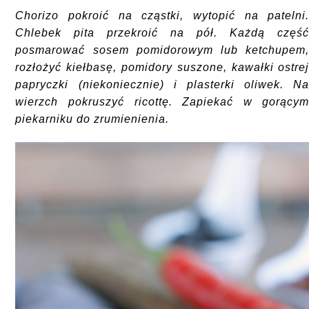
Chorizo pokroić na cząstki, wytopić na patelni
Chlebek pita przekroić na pół. Każdą częś
posmarować sosem pomidorowym lub ketchupem
rozłożyć kiełbasę, pomidory suszone, kawałki ostre
papryczki (niekoniecznie) i plasterki oliwek. N
wierzch pokruszyć ricottę. Zapiekać w gorący
piekarniku do zrumienienia.