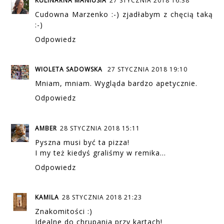
KULINARNA MANIUSIA
27 STYCZNIA 2018 16:38
Cudowna Marzenko :-) zjadłabym z chęcią taką
:-)
Odpowiedz
WIOLETA SADOWSKA
27 STYCZNIA 2018 19:10
Mniam, mniam. Wygląda bardzo apetycznie.
Odpowiedz
AMBER
28 STYCZNIA 2018 15:11
Pyszna musi być ta pizza!
I my też kiedyś graliśmy w remika...
Odpowiedz
KAMILA
28 STYCZNIA 2018 21:23
Znakomitości :)
Idealne do chrupania przy kartach!