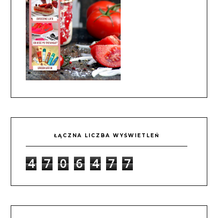
ŁĄCZNA LICZBA WYŚWIETLEŃ
4
7
0
6
4
7
7