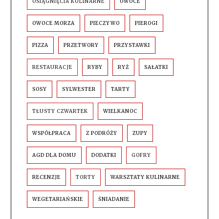
OSIĄGNIĘCIA KULINARNE
OWOCE
OWOCE MORZA
PIECZYWO
PIEROGI
PIZZA
PRZETWORY
PRZYSTAWKI
RESTAURACJE
RYBY
RYŻ
SAŁATKI
SOSY
SYLWESTER
TARTY
TŁUSTY CZWARTEK
WIELKANOC
WSPÓŁPRACA
Z PODRÓŻY
ZUPY
AGD DLA DOMU
DODATKI
GOFRY
RECENZJE
TORTY
WARSZTATY KULINARNE
WEGETARIAŃSKIE
ŚNIADANIE