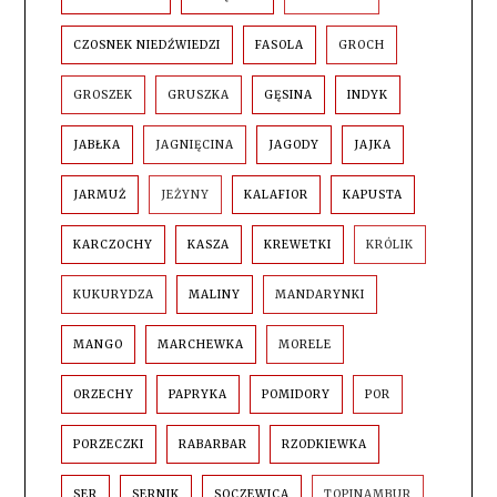
CZOSNEK NIEDŹWIEDZI
FASOLA
GROCH
GROSZEK
GRUSZKA
GĘSINA
INDYK
JABŁKA
JAGNIĘCINA
JAGODY
JAJKA
JARMUŻ
JEŻYNY
KALAFIOR
KAPUSTA
KARCZOCHY
KASZA
KREWETKI
KRÓLIK
KUKURYDZA
MALINY
MANDARYNKI
MANGO
MARCHEWKA
MORELE
ORZECHY
PAPRYKA
POMIDORY
POR
PORZECZKI
RABARBAR
RZODKIEWKA
SER
SERNIK
SOCZEWICA
TOPINAMBUR