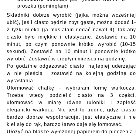
proszku (pominęłam)
Składniki dobrze wyrobić (jajka można wcześnie
ubić), jeśli ciasto będzie zbyt gęste, można dodać 1
2 łyżki mleka (ja musiałam dodać nawet 4), tak ab
ciasto było miękkie i elastyczne. Zostawić na 1
minut, po czym ponownie krótko wyrobić (10-1
sekund). Zostawić na 10 minut i ponownie krótk
wyrobić. Zostawić w ciepłym miejscu na godzinę.
Po godzinie odgazować ciasto, najlepiej uderzają
w nie pięścią i zostawić na kolejną godzinę d
wyrastania.
Uformować chałkę – wybrałam formę warkocza
Trzeba wtedy podzielić ciasto na 3 części
uformować w miarę równe ruloniki i zapleś
elegancki warkocz. Nie jest to trudne, gdyż ciast
bardzo dobrze współpracuje, jest elastyczne i ni
klei się do rąk, bardzo łatwo daje się formować.
Ułożyć na blasze wyłożonej papierem do pieczenia 