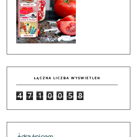
ŁĄCZNA LICZBA WYŚWIETLEŃ
4
7
1
0
0
5
8