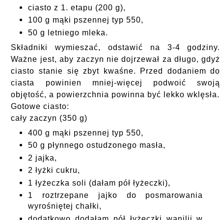
ciasto z 1. etapu (200 g),
100 g mąki pszennej typ 550,
50 g letniego mleka.
Składniki wymieszać, odstawić na 3-4 godziny
Ważne jest, aby zaczyn nie dojrzewał za długo, gdy
ciasto stanie się zbyt kwaśne. Przed dodaniem d
ciasta powinien mniej-więcej podwoić swoj
objętość, a powierzchnia powinna być lekko wklęsła.
Gotowe ciasto:
cały zaczyn (350 g)
400 g mąki pszennej typ 550,
50 g płynnego ostudzonego masła,
2 jajka,
2 łyżki cukru,
1 łyżeczka soli (dałam pół łyżeczki),
1 roztrzepane jajko do posmarowania
wyrośniętej chałki,
dodatkowo dodałam pół łyżeczki wanilii w