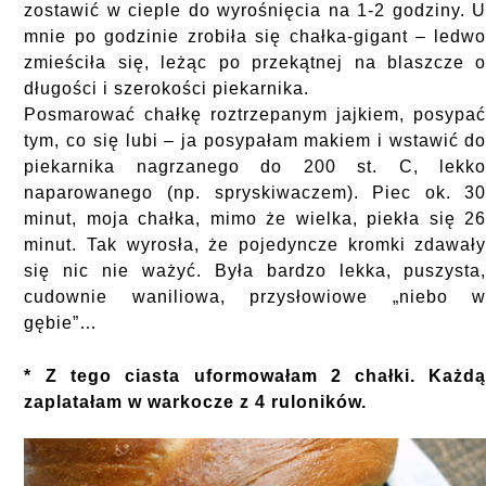
zostawić w cieple do wyrośnięcia na 1-2 godziny. 
mnie po godzinie zrobiła się chałka-gigant – ledw
zmieściła się, leżąc po przekątnej na blaszcze 
długości i szerokości piekarnika.
Posmarować chałkę roztrzepanym jajkiem, posypa
tym, co się lubi – ja posypałam makiem i wstawić d
piekarnika nagrzanego do 200 st. C, lekk
naparowanego (np. spryskiwaczem). Piec ok. 3
minut, moja chałka, mimo że wielka, piekła się 2
minut. Tak wyrosła, że pojedyncze kromki zdawał
się nic nie ważyć. Była bardzo lekka, puszysta
cudownie waniliowa, przysłowiowe „niebo 
gębie”…
* Z tego ciasta uformowałam 2 chałki. Każd
zaplatałam w warkocze z 4 ruloników.