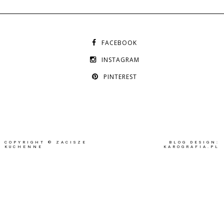
FACEBOOK
INSTAGRAM
PINTEREST
COPYRIGHT ©
ZACISZE
BLOG DESIGN:
KUCHENNE
KAROGRAFIA.PL