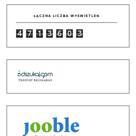
ŁĄCZNA LICZBA WYŚWIETLEŃ
4
7
1
3
6
0
3