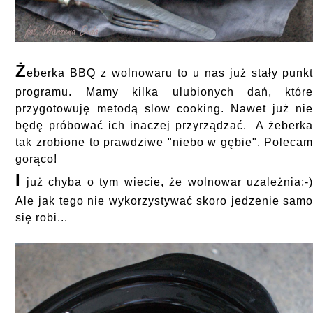
Ż
eberka BBQ z wolnowaru to u nas już stały punk
programu. Mamy kilka ulubionych dań, któr
przygotowuję metodą slow cooking. Nawet już ni
będę próbować ich inaczej przyrządzać. A żeberk
tak zrobione to prawdziwe "niebo w gębie". Poleca
gorąco!
I
już chyba o tym wiecie, że wolnowar uzależnia;-
Ale jak tego nie wykorzystywać skoro jedzenie sam
się robi...