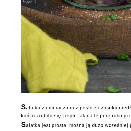
S
ałatka ziemniaczana z pesto z czosnku nied
końcu zrobiło się ciepło jak na tę porę roku pr
S
ałatka jest prosta, można ją dużo wcześnie