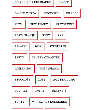
OSIĄGNIĘCIA KULINARNE
OWOCE
OWOCE MORZA
PIECZYWO
PIEROGI
PIZZA
PRZETWORY
PRZYSTAWKI
RESTAURACJE
RYBY
RYŻ
SAŁATKI
SOSY
SYLWESTER
TARTY
TŁUSTY CZWARTEK
WIELKANOC
WSPÓŁPRACA
Z PODRÓŻY
ZUPY
AGD DLA DOMU
DODATKI
GOFRY
RECENZJE
TORTY
WARSZTATY KULINARNE