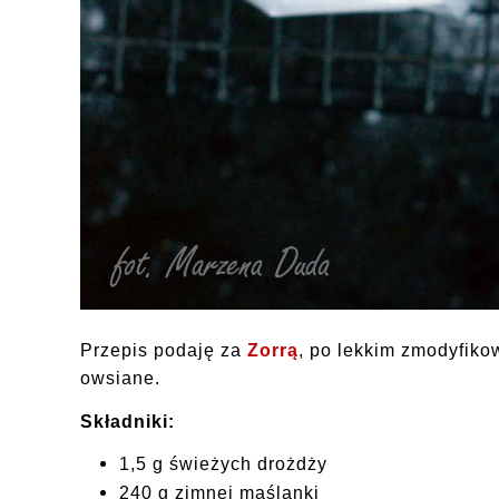
Przepis podaję za
Zorrą
, po lekkim zmodyfiko
owsiane.
Składniki:
1,5 g świeżych drożdży
240 g zimnej maślanki