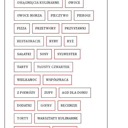
OSIĄGNIĘCIA KULINARNE
OWOCE
OWOCE MORZA
PIECZYWO
PIEROGI
PIZZA
PRZETWORY
PRZYSTAWKI
RESTAURACJE
RYBY
RYŻ
SAŁATKI
SOSY
SYLWESTER
TARTY
TŁUSTY CZWARTEK
WIELKANOC
WSPÓŁPRACA
Z PODRÓŻY
ZUPY
AGD DLA DOMU
DODATKI
GOFRY
RECENZJE
TORTY
WARSZTATY KULINARNE