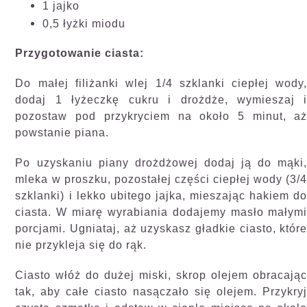
1 jajko
0,5 łyżki miodu
Przygotowanie ciasta:
Do małej filiżanki wlej 1/4 szklanki ciepłej wody
dodaj 1 łyżeczkę cukru i drożdże, wymieszaj 
pozostaw pod przykryciem na około 5 minut, a
powstanie piana.
Po uzyskaniu piany drożdżowej dodaj ją do mąki
mleka w proszku, pozostałej części ciepłej wody (3/
szklanki) i lekko ubitego jajka, mieszając hakiem d
ciasta. W miarę wyrabiania dodajemy masło małym
porcjami. Ugniataj, aż uzyskasz gładkie ciasto, któr
nie przykleja się do rąk.
Ciasto włóż do dużej miski, skrop olejem obracają
tak, aby całe ciasto nasączało się olejem. Przykry