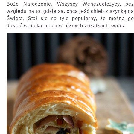
Boże Narodzenie. Wszyscy Wenezuelczycy, be
względu na to, gdzie są, chcą jeść chleb z szynką n
Święta. Stał się na tyle popularny, że można g
dostać w piekarniach w różnych zakątkach świata.