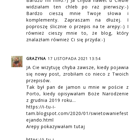
Bardzo mi miło:-) Ja chyba nawet u Ciebie
widziałam ten chleb po raz pierwszy:-)
Bardzo cieszą mnie Twoje słowa i
komplementy. Zapraszam na dłużej. I
poproszę ślicznie o przepis na te arepy:-) I
również cieszy mnie to, że blog, który
znalazłam również Ci się przyda:-)
GRAZYNA
17 LISTOPADA 2021 13:54
JA Cie wizytuję chyba zawsze, kiedy pojawia
się nowy post, zrobiłam co nieco z Twoich
przepisów.
Tak był pan de jamon u mnie w poście z
Porto, kiedy opisywałam Boże Narodzenie
z grudnia 2019 roku...
https://i-tu-i-
tam.blogspot.com/2020/01/swietowaniefest
ejando.html
Arepy pokazywałam tutaj
https://i-tu-i-