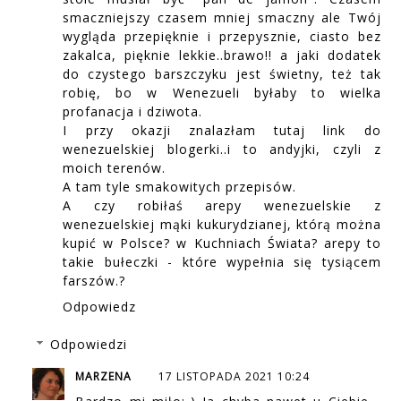
smaczniejszy czasem mniej smaczny ale Twój
wygląda przepięknie i przepysznie, ciasto bez
zakalca, pięknie lekkie..brawo!! a jaki dodatek
do czystego barszczyku jest świetny, też tak
robię, bo w Wenezueli byłaby to wielka
profanacja i dziwota.
I przy okazji znalazłam tutaj link do
wenezuelskiej blogerki..i to andyjki, czyli z
moich terenów.
A tam tyle smakowitych przepisów.
A czy robiłaś arepy wenezuelskie z
wenezuelskiej mąki kukurydzianej, którą można
kupić w Polsce? w Kuchniach Świata? arepy to
takie bułeczki - które wypełnia się tysiącem
farszów.?
Odpowiedz
Odpowiedzi
MARZENA
17 LISTOPADA 2021 10:24