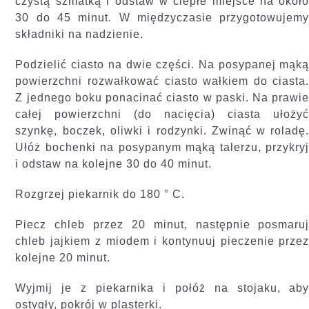
czystą szmatką i odstaw w ciepłe miejsce na okoł
30 do 45 minut. W międzyczasie przygotowujem
składniki na nadzienie.
Podzielić ciasto na dwie części. Na posypanej mąk
powierzchni rozwałkować ciasto wałkiem do ciasta
Z jednego boku ponacinać ciasto w paski. Na prawi
całej powierzchni (do nacięcia) ciasta ułoży
szynkę, boczek, oliwki i rodzynki. Zwinąć w roladę
Ułóż bochenki na posypanym mąką talerzu, przykry
i odstaw na kolejne 30 do 40 minut.
Rozgrzej piekarnik do 180 ° C.
Piecz chleb przez 20 minut, następnie posmaru
chleb jajkiem z miodem i kontynuuj pieczenie prze
kolejne 20 minut.
Wyjmij je z piekarnika i połóż na stojaku, ab
ostygły, pokrój w plasterki.