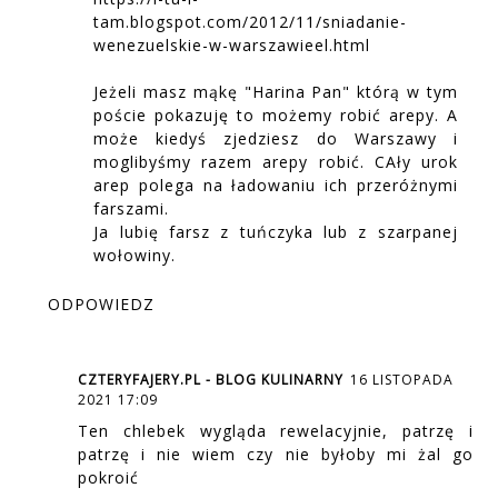
tam.blogspot.com/2012/11/sniadanie-
wenezuelskie-w-warszawieel.html
Jeżeli masz mąkę "Harina Pan" którą w tym
poście pokazuję to możemy robić arepy. A
może kiedyś zjedziesz do Warszawy i
moglibyśmy razem arepy robić. CAły urok
arep polega na ładowaniu ich przeróżnymi
farszami.
Ja lubię farsz z tuńczyka lub z szarpanej
wołowiny.
ODPOWIEDZ
CZTERYFAJERY.PL - BLOG KULINARNY
16 LISTOPADA
2021 17:09
Ten chlebek wygląda rewelacyjnie, patrzę i
patrzę i nie wiem czy nie byłoby mi żal go
pokroić