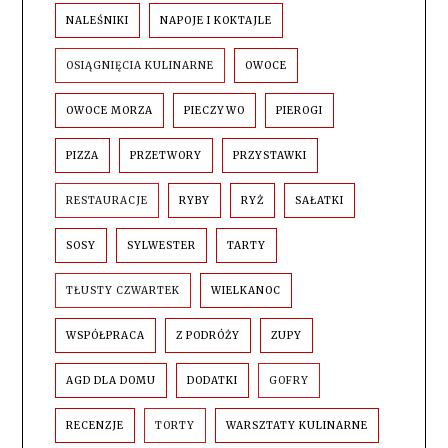
NALEŚNIKI
NAPOJE I KOKTAJLE
OSIĄGNIĘCIA KULINARNE
OWOCE
OWOCE MORZA
PIECZYWO
PIEROGI
PIZZA
PRZETWORY
PRZYSTAWKI
RESTAURACJE
RYBY
RYŻ
SAŁATKI
SOSY
SYLWESTER
TARTY
TŁUSTY CZWARTEK
WIELKANOC
WSPÓŁPRACA
Z PODRÓŻY
ZUPY
AGD DLA DOMU
DODATKI
GOFRY
RECENZJE
TORTY
WARSZTATY KULINARNE