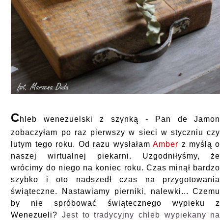
C
hleb wenezuelski z szynką - Pan de Jamo
zobaczyłam po raz pierwszy w sieci w styczniu cz
lutym tego roku. Od razu wysłałam
Amber
z myślą 
naszej wirtualnej piekarni. Uzgodniłyśmy, ż
wrócimy do niego na koniec roku. Czas minął bardz
szybko i oto nadszedł czas na przygotowani
świąteczne. Nastawiamy pierniki, nalewki... Czem
by nie spróbować świątecznego wypieku 
Wenezueli?
Jest to tradycyjny chleb wypiekany n