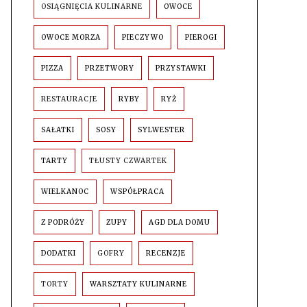
OSIĄGNIĘCIA KULINARNE
OWOCE
OWOCE MORZA
PIECZYWO
PIEROGI
PIZZA
PRZETWORY
PRZYSTAWKI
RESTAURACJE
RYBY
RYŻ
SAŁATKI
SOSY
SYLWESTER
TARTY
TŁUSTY CZWARTEK
WIELKANOC
WSPÓŁPRACA
Z PODRÓŻY
ZUPY
AGD DLA DOMU
DODATKI
GOFRY
RECENZJE
TORTY
WARSZTATY KULINARNE