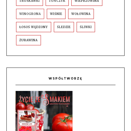
TRUSKAWKI
TUŃCZYK
WIEPRZOWINA
WINOGRONA
WIŚNIE
WOŁOWINA
ŁOSOŚ WĘDZONY
ŚLEDZIE
ŚLIWKI
ŻURAWINA
WSPÓŁTWORZĘ