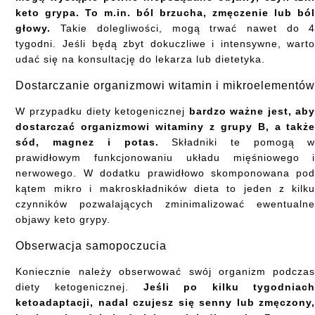
keto grypa. To m.in. ból brzucha, zmęczenie lub bó
głowy.
Takie dolegliwości, mogą trwać nawet do 
tygodni. Jeśli będą zbyt dokuczliwe i intensywne, wart
udać się na konsultację do lekarza lub dietetyka.
Dostarczanie organizmowi witamin i mikroelementó
W przypadku diety ketogenicznej
bardzo ważne jest, ab
dostarczać organizmowi witaminy z grupy B, a takż
sód, magnez i potas.
Składniki te pomogą 
prawidłowym funkcjonowaniu układu mięśniowego 
nerwowego. W dodatku prawidłowo skomponowana po
kątem mikro i makroskładników dieta to jeden z kilk
czynników pozwalających zminimalizować ewentualn
objawy keto grypy.
Obserwacja samopoczucia
Koniecznie należy obserwować swój organizm podcza
diety ketogenicznej.
Jeśli po kilku tygodniac
ketoadaptacji, nadal czujesz się senny lub zmęczony