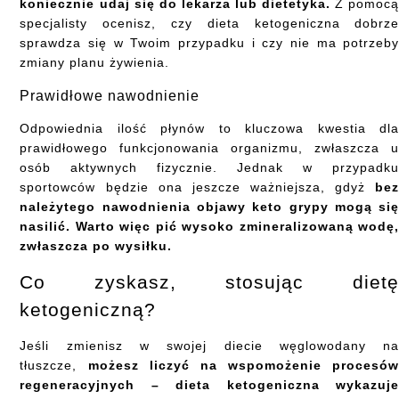
koniecznie udaj się do lekarza lub dietetyka.
Z pomoc
specjalisty ocenisz, czy dieta ketogeniczna dobrz
sprawdza się w Twoim przypadku i czy nie ma potrzeb
zmiany planu żywienia.
Prawidłowe nawodnienie
Odpowiednia ilość płynów to kluczowa kwestia dl
prawidłowego funkcjonowania organizmu, zwłaszcza 
osób aktywnych fizycznie. Jednak w przypadk
sportowców będzie ona jeszcze ważniejsza, gdyż
be
należytego nawodnienia objawy keto grypy mogą si
nasilić. Warto więc pić wysoko zmineralizowaną wodę
zwłaszcza po wysiłku.
Co zyskasz, stosując diet
ketogeniczną?
Jeśli zmienisz w swojej diecie węglowodany n
tłuszcze,
możesz liczyć na wspomożenie procesó
regeneracyjnych – dieta ketogeniczna wykazuj