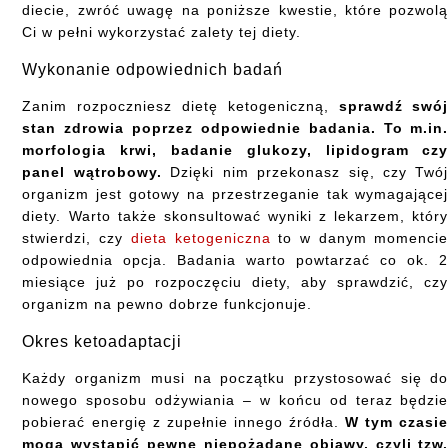
diecie, zwróć uwagę na poniższe kwestie, które pozwol
Ci w pełni wykorzystać zalety tej diety.
Wykonanie odpowiednich badań
Zanim rozpoczniesz dietę ketogeniczną,
sprawdź swó
stan zdrowia poprzez odpowiednie badania. To m.in
morfologia krwi, badanie glukozy, lipidogram cz
panel wątrobowy.
Dzięki nim przekonasz się, czy Twó
organizm jest gotowy na przestrzeganie tak wymagające
diety. Warto także skonsultować wyniki z lekarzem, któr
stwierdzi, czy
dieta ketogeniczna
to w danym momenci
odpowiednia opcja. Badania warto powtarzać co ok. 
miesiące już po rozpoczęciu diety, aby sprawdzić, cz
organizm na pewno dobrze funkcjonuje.
Okres ketoadaptacji
Każdy organizm musi na początku przystosować się d
nowego sposobu odżywiania – w końcu od teraz będzi
pobierać energię z zupełnie innego źródła.
W tym czasi
mogą wystąpić pewne niepożądane objawy, czyli tzw