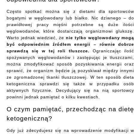
Często spotkać można się z dietami dla sportowcó
bogatymi w węglowodany lub białko. Nic dziwnego – d
prawidłowej pracy mięśni potrzebne są duże ilośc
węglowodanów, które dostarczają organizmowi glukozę
Warto jednak wiedzieć, że
nie tylko węglowodany mog
być odpowiednim źródłem energii – równie dobrz
sprawdzą się w tej roli tłuszcze.
Ograniczając iloś
spożywanych węglowodanów i zastępując je tłuszczami
można zmodyfikować sposób pozyskiwania energii ora
sprawić, że organizm będzie ją pozyskiwał między innym
ze zgromadzonej tkanki tłuszczowej. W ten sposób diet
ketogeniczna sprawdzi się także w przypadku osó
aktywnych fizycznie. Decydujący się na nią sportowc
powinni jednak pamiętać o kilku kwestiach.
O czym pamiętać, przechodząc na diet
ketogeniczną?
Gdy już zdecydujesz się na wprowadzenie modyfikacji 