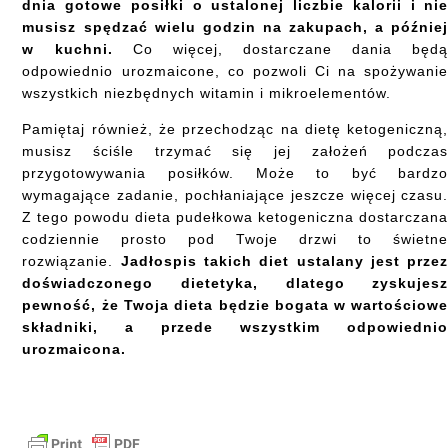
dnia gotowe posiłki o ustalonej liczbie kalorii i ni
musisz spędzać wielu godzin na zakupach, a późnie
w kuchni.
Co więcej, dostarczane dania będ
odpowiednio urozmaicone, co pozwoli Ci na spożywani
wszystkich niezbędnych witamin i mikroelementów.
Pamiętaj również, że przechodząc na dietę ketogeniczną
musisz ściśle trzymać się jej założeń podcza
przygotowywania posiłków. Może to być bardz
wymagające zadanie, pochłaniające jeszcze więcej czasu
Z tego powodu dieta pudełkowa ketogeniczna dostarczan
codziennie prosto pod Twoje drzwi to świetn
rozwiązanie.
Jadłospis takich diet ustalany jest prze
doświadczonego dietetyka, dlatego zyskujes
pewność, że Twoja dieta będzie bogata w wartościow
składniki, a przede wszystkim odpowiedni
urozmaicona.