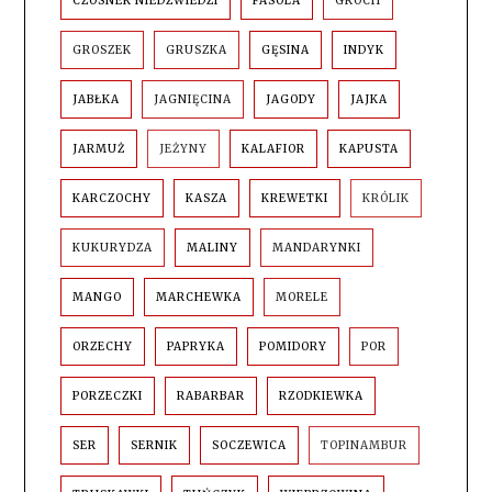
CZOSNEK NIEDŹWIEDZI
FASOLA
GROCH
GROSZEK
GRUSZKA
GĘSINA
INDYK
JABŁKA
JAGNIĘCINA
JAGODY
JAJKA
JARMUŻ
JEŻYNY
KALAFIOR
KAPUSTA
KARCZOCHY
KASZA
KREWETKI
KRÓLIK
KUKURYDZA
MALINY
MANDARYNKI
MANGO
MARCHEWKA
MORELE
ORZECHY
PAPRYKA
POMIDORY
POR
PORZECZKI
RABARBAR
RZODKIEWKA
SER
SERNIK
SOCZEWICA
TOPINAMBUR