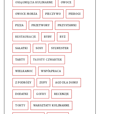
OSIĄGNIĘCIA KULINARNE
OWOCE
OWOCE MORZA
PIECZYWO
PIEROGI
PIZZA
PRZETWORY
PRZYSTAWKI
RESTAURACJE
RYBY
RYŻ
SAŁATKI
SOSY
SYLWESTER
TARTY
TŁUSTY CZWARTEK
WIELKANOC
WSPÓŁPRACA
Z PODRÓŻY
ZUPY
AGD DLA DOMU
DODATKI
GOFRY
RECENZJE
TORTY
WARSZTATY KULINARNE