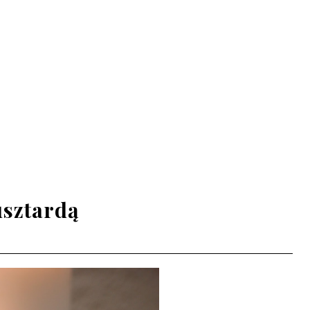
usztardą