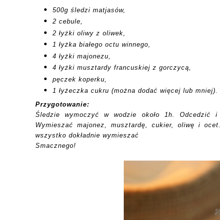
500g śledzi matjasów,
2 cebule,
2 łyżki oliwy z oliwek,
1 łyżka białego octu winnego,
4 łyżki majonezu,
4 łyżki musztardy francuskiej z gorczycą,
pęczek koperku,
1 łyżeczka cukru (można dodać więcej lub mniej).
Przygotowanie:
Śledzie wymoczyć w wodzie około 1h. Odcedzić i p
Wymieszać majonez, musztardę,
cukier, oliwę i oce
wszystko dokładnie wymieszać
Smacznego!