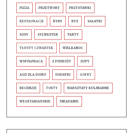
PIZZA
PRZETWORY
PRZYSTAWKI
RESTAURACJE
RYBY
RYŻ
SAŁATKI
SOSY
SYLWESTER
TARTY
TŁUSTY CZWARTEK
WIELKANOC
WSPÓŁPRACA
Z PODRÓŻY
ZUPY
AGD DLA DOMU
DODATKI
GOFRY
RECENZJE
TORTY
WARSZTATY KULINARNE
WEGETARIAŃSKIE
ŚNIADANIE