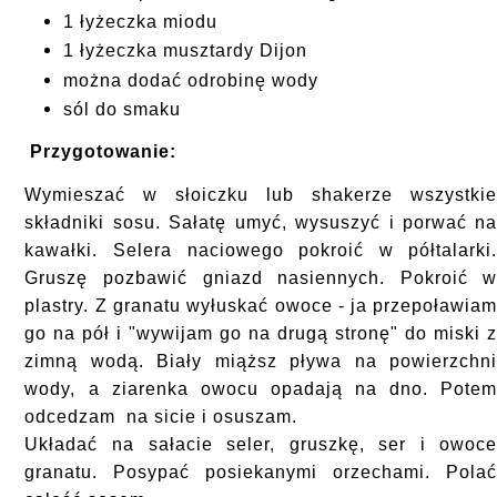
1 łyżeczka miodu
1 łyżeczka musztardy Dijon
można dodać odrobinę wody
sól do smaku
Przygotowanie:
Wymieszać w słoiczku lub shakerze wszystki
składniki sosu. Sałatę umyć, wysuszyć i porwać n
kawałki. Selera naciowego pokroić w półtalarki
Gruszę pozbawić gniazd nasiennych. Pokroić 
plastry.
Z granatu wyłuskać owoce - ja przepoławia
go na pół i "wywijam go na drugą stronę" do miski 
zimną wodą. Biały miąższ pływa na powierzchn
wody, a ziarenka owocu opadają na dno. Pote
odcedzam na sicie i osuszam.
Układać na sałacie seler, gruszkę, ser i owoc
granatu. Posypać posiekanymi orzechami. Pola