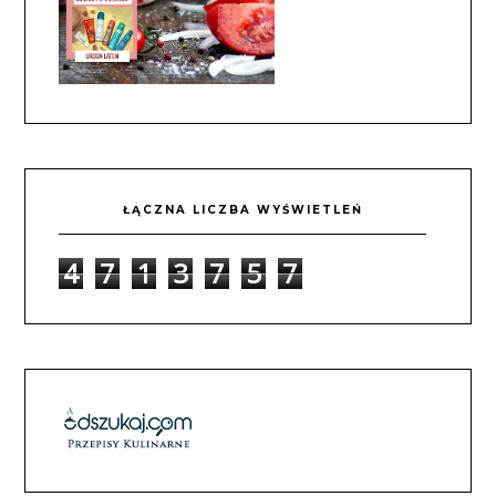
ŁĄCZNA LICZBA WYŚWIETLEŃ
4
7
1
3
7
5
7