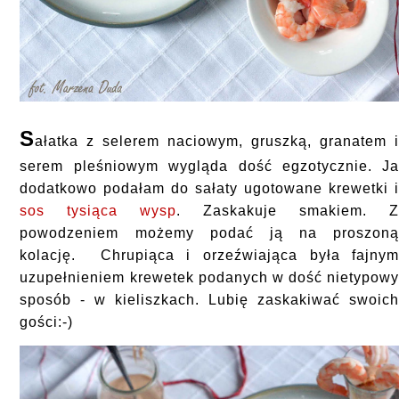
S
ałatka z selerem naciowym, gruszką, granatem 
serem pleśniowym wygląda dość egzotycznie.
J
dodatkowo podałam do sałaty ugotowane krewetki 
sos tysiąca wysp
.
Zaskakuje smakiem. 
powodzeniem możemy podać ją na proszon
kolację. Chrupiąca i orzeźwiająca była fajny
uzupełnieniem krewetek podanych w dość nietypow
sposób - w kieliszkach. Lubię zaskakiwać swoic
gości:-)