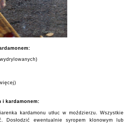
 kardamonem
:
(wydrylowanych)
więcej)
em i kardamonem
:
iarenka kardamonu utłuc w moździerzu. Wszystkie
ć. Dosłodzić ewentualnie syropem klonowym lub