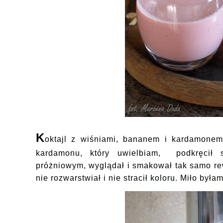
K
oktajl z wiśniami, bananem i kardamon
kardamonu, który uwielbiam, podkręcił 
próżniowym, wyglądał i smakował tak samo re
nie rozwarstwiał i nie stracił koloru. Miło był