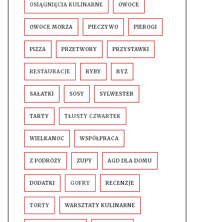
OSIĄGNIĘCIA KULINARNE
OWOCE
OWOCE MORZA
PIECZYWO
PIEROGI
PIZZA
PRZETWORY
PRZYSTAWKI
RESTAURACJE
RYBY
RYŻ
SAŁATKI
SOSY
SYLWESTER
TARTY
TŁUSTY CZWARTEK
WIELKANOC
WSPÓŁPRACA
Z PODRÓŻY
ZUPY
AGD DLA DOMU
DODATKI
GOFRY
RECENZJE
TORTY
WARSZTATY KULINARNE