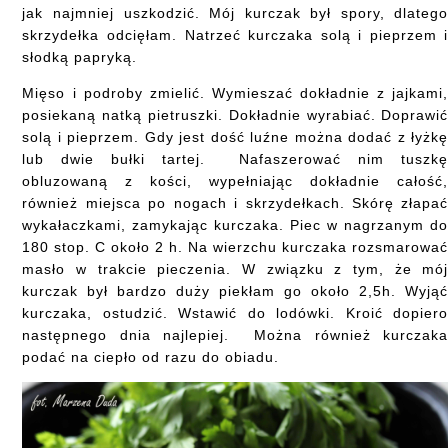
jak najmniej uszkodzić. Mój kurczak był spory, dlateg
skrzydełka odcięłam. Natrzeć kurczaka solą i pieprzem 
słodką papryką.
Mięso i podroby zmielić. Wymieszać dokładnie z jajkami
posiekaną natką pietruszki. Dokładnie wyrabiać. Doprawi
solą i pieprzem. Gdy jest dość luźne można dodać z łyżk
lub dwie bułki tartej. Nafaszerować nim tuszk
obluzowaną z kości, wypełniając dokładnie całość
również miejsca po nogach i skrzydełkach. Skórę złapa
wykałaczkami, zamykając kurczaka. Piec w nagrzanym d
180 stop. C około 2 h. Na wierzchu kurczaka rozsmarowa
masło w trakcie pieczenia. W związku z tym, że mó
kurczak był bardzo duży piekłam go około 2,5h. Wyją
kurczaka, ostudzić. Wstawić do lodówki. Kroić dopier
następnego dnia najlepiej. Można również kurczak
podać na ciepło od razu do obiadu.