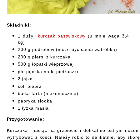
Składniki:
1 duży
kurczak pastwiskowy
(u mnie waga 3,4
kg)
200 g podrobów (może być sama wątróbka)
200 g piersi z kurczaka
500 g łopatki wieprzowej
pół pęczka natki pietruszki
2 jajka
sól, pieprz
bułka tarta (niekoniecznie)
papryka słodka
1 łyżka masła
Przygotowanie:
Kurczaka naciąć na grzbiecie i delikatnie ostrym noże
wytrybować z kości. Należy robić to delikatnie, aby skór