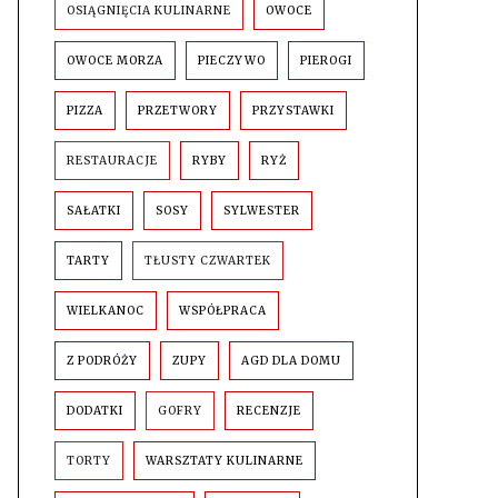
OSIĄGNIĘCIA KULINARNE
OWOCE
OWOCE MORZA
PIECZYWO
PIEROGI
PIZZA
PRZETWORY
PRZYSTAWKI
RESTAURACJE
RYBY
RYŻ
SAŁATKI
SOSY
SYLWESTER
TARTY
TŁUSTY CZWARTEK
WIELKANOC
WSPÓŁPRACA
Z PODRÓŻY
ZUPY
AGD DLA DOMU
DODATKI
GOFRY
RECENZJE
TORTY
WARSZTATY KULINARNE