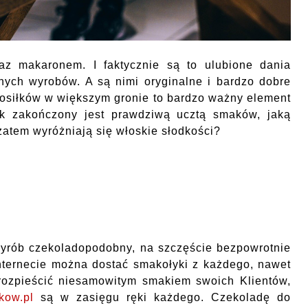
az makaronem. I faktycznie są to ulubione dania
nnych wyrobów. A są nimi oryginalne i bardzo dobre
osiłków w większym gronie to bardzo ważny element
ek zakończony jest prawdziwą ucztą smaków, jaką
zatem wyróżniają się włoskie słodkości?
wyrób czekoladopodobny, na szczęście bezpowrotnie
internecie można dostać smakołyki z każdego, nawet
 rozpieścić niesamowitym smakiem swoich Klientów,
kow.pl
są w zasięgu ręki każdego. Czekoladę do