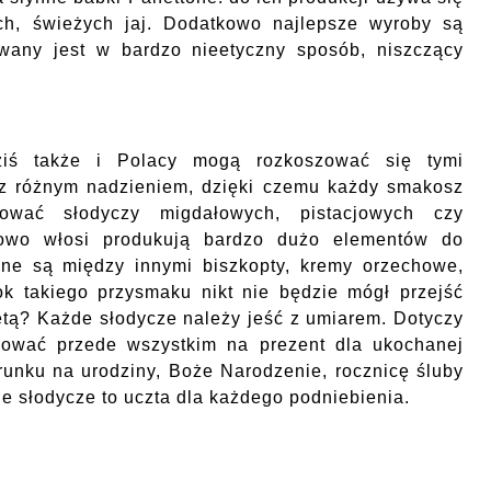
ch, świeżych jaj. Dodatkowo najlepsze wyroby są
wany jest w bardzo nieetyczny sposób, niszczący
ziś także i Polacy mogą rozkoszować się tymi
 z różnym nadzieniem, dzięki czemu każdy smakosz
bować słodyczy migdałowych, pistacjowych czy
kowo włosi produkują bardzo dużo elementów do
pne są między innymi biszkopty, kremy orzechowe,
ok takiego przysmaku nikt nie będzie mógł przejść
etą? Każde słodycze należy jeść z umiarem. Dotyczy
pować przede wszystkim na prezent dla ukochanej
runku na urodziny, Boże Narodzenie, rocznicę śluby
ie słodycze to uczta dla każdego podniebienia.