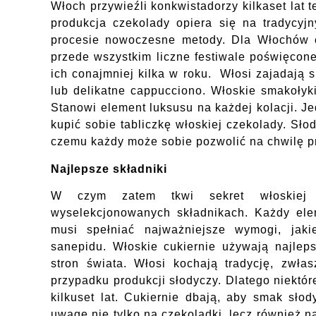
Włoch przywieźli konkwistadorzy kilkaset lat t
produkcja czekolady opiera się na tradycyj
procesie nowoczesne metody. Dla Włochów 
przede wszystkim liczne festiwale poświęco
ich conajmniej kilka w roku. Włosi zajadają 
lub delikatne cappucciono. Włoskie smakołyk
Stanowi element luksusu na każdej kolacji. Je
kupić sobie tabliczkę włoskiej czekolady. Sło
czemu każdy może sobie pozwolić na chwilę p
Najlepsze składniki
W czym zatem tkwi sekret włoskiej 
wyselekcjonowanych składnikach. Każdy ele
musi spełniać najważniejsze wymogi, jaki
sanepidu. Włoskie cukiernie używają najlep
stron świata. Włosi kochają tradycję, zwła
przypadku produkcji słodyczy. Dlatego niektór
kilkuset lat. Cukiernie dbają, aby smak sło
uwagę nie tylko na czekoladki, lecz również n