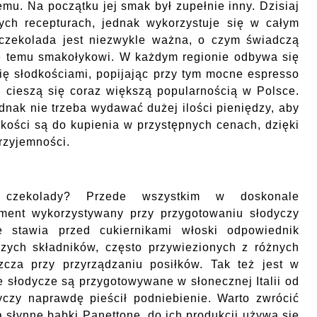
emu. Na początku jej smak był zupełnie inny. Dzisiaj
nych recepturach, jednak wykorzystuje się w całym
czekolada jest niezwykle ważna, o czym świadczą
ne temu smakołykowi. W każdym regionie odbywa się
się słodkościami, popijając przy tym mocne espresso
i cieszą się coraz większą popularnością w Polsce.
dnak nie trzeba wydawać dużej ilości pieniędzy, aby
dkości są do kupienia w przystępnych cenach, dzięki
rzyjemności.
czekolady? Przede wszystkim w doskonale
ment wykorzystywany przy przygotowaniu słodyczy
e stawia przed cukiernikami włoski odpowiednik
szych składników, często przywiezionych z różnych
szcza przy przyrządzaniu posiłków. Tak też jest w
e słodycze są przygotowywane w słonecznej Italii od
dyczy naprawdę pieścił podniebienie. Warto zwrócić
a słynne babki Panettone. do ich produkcji używa się