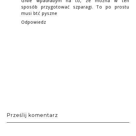
GNie wpadłabym na to, że można w ten
sposób przygotować szparagi. To po prostu
musi btć pyszne
Odpowiedz
Prześlij komentarz