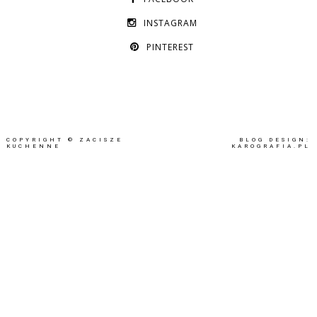
INSTAGRAM
PINTEREST
COPYRIGHT ©
ZACISZE
BLOG DESIGN:
KUCHENNE
KAROGRAFIA.PL