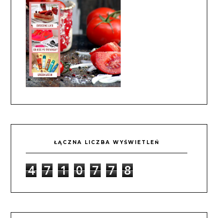
ŁĄCZNA LICZBA WYŚWIETLEŃ
4
7
1
0
7
7
8