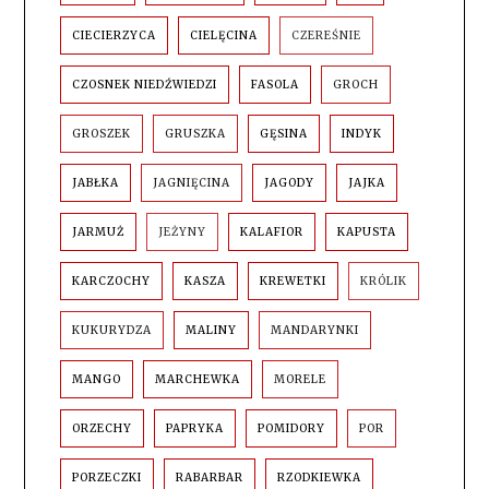
CIECIERZYCA
CIELĘCINA
CZEREŚNIE
CZOSNEK NIEDŹWIEDZI
FASOLA
GROCH
GROSZEK
GRUSZKA
GĘSINA
INDYK
JABŁKA
JAGNIĘCINA
JAGODY
JAJKA
JARMUŻ
JEŻYNY
KALAFIOR
KAPUSTA
KARCZOCHY
KASZA
KREWETKI
KRÓLIK
KUKURYDZA
MALINY
MANDARYNKI
MANGO
MARCHEWKA
MORELE
ORZECHY
PAPRYKA
POMIDORY
POR
PORZECZKI
RABARBAR
RZODKIEWKA