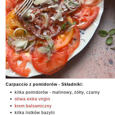
Składniki:
Carpaccio z pomidorów -
kilka pomidorów - malinowy, żółty, czarny
oliwa extra virgin
krem balsamiczny
kilka listków bazylii